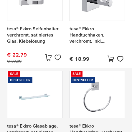
tesa® Ekkro Seifenhalter,
tesa® Ekkro
verchromt, satiniertes
Handtuchhaken,
Glas, Klebelösung
verchromt, inkl.
Klebelösung
€ 22,79
€ 18,99
Aktueller Preis:
Originalpreis:
€ 37,99
Aktueller Preis:
SALE
SALE
BESTSELLER
BESTSELLER
tesa® Ekkro Glasablage,
tesa® Ekkro