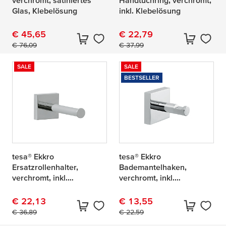
verchromt, satiniertes
Handtuchring, verchromt,
Glas, Klebelösung
inkl. Klebelösung
€ 45,65
€ 22,79
Aktueller Preis:
Originalpreis:
Aktueller Preis:
Originalpreis:
€ 76,09
€ 37,99
SALE
SALE
BESTSELLER
tesa® Ekkro
tesa® Ekkro
Ersatzrollenhalter,
Bademantelhaken,
verchromt, inkl.
verchromt, inkl.
Klebelösung
Klebelösung
€ 22,13
€ 13,55
Aktueller Preis:
Originalpreis:
Aktueller Preis:
Originalpreis:
€ 36,89
€ 22,59