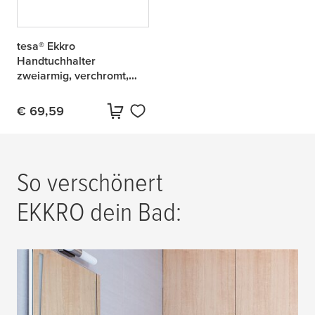
tesa® Ekkro
Handtuchhalter
zweiarmig, verchromt,
inkl. Klebelösung
€ 69,59
Aktueller Preis:
9 Produkte gefunden
So verschönert
EKKRO dein Bad: