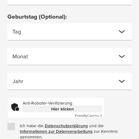
Geburtstag
(Optional)
:
Tag
Monat
Jahr
Anti-Roboter-Verifizierung
Hier klicken
Friendly
Captcha ⇗
Ich habe die
Datenschutzerklärung
(Öffnet in einem neuen Fe
und die
Informationen zur Datenverarbeitung
(Öffnet in einem neuen
zur Kenntnis
genommen.