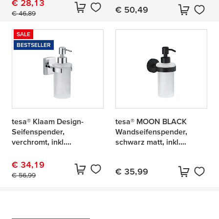
€ 28,13
€ 50,49
Aktueller Preis:
Originalpreis:
€ 46,89
Aktueller Preis:
SALE
BESTSELLER
tesa® Klaam Design-
tesa® MOON BLACK
Seifenspender,
Wandseifenspender,
verchromt, inkl.
schwarz matt, inkl.
Klebelösung
Klebelösung
€ 34,19
€ 35,99
Aktueller Preis:
Originalpreis:
€ 56,99
Aktueller Preis:
6 Produkte gefunden