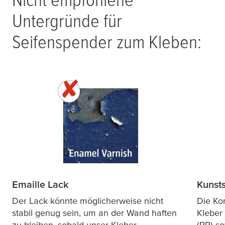
Untergründe für
Seifenspender zum Kleben:
Emaille Lack
Kunsts
Der Lack könnte möglicherweise nicht
Die Ko
stabil genug sein, um an der Wand haften
Kleber
zu bleiben, sobald unser Kleber
(PP) so