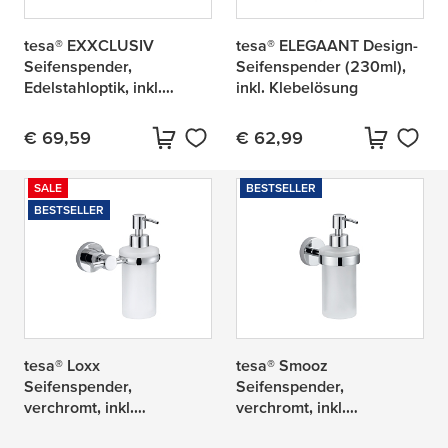
tesa® EXXCLUSIV
tesa® ELEGAANT Design-
Seifenspender,
Seifenspender (230ml),
Edelstahloptik, inkl.
inkl. Klebelösung
Klebelösung
€ 69,59
€ 62,99
Aktueller Preis:
Aktueller Preis:
SALE
BESTSELLER
BESTSELLER
tesa® Loxx
tesa® Smooz
Seifenspender,
Seifenspender,
verchromt, inkl.
verchromt, inkl.
Klebelösung
Klebelösung