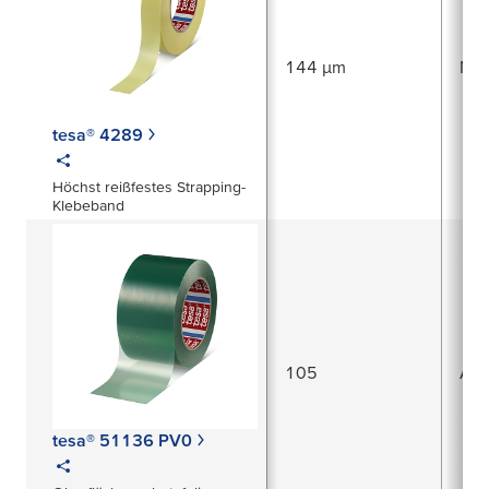
144 µm
Nat
tesa® 4289
Höchst reißfestes Strapping-
Klebeband
105
Acr
tesa® 51136 PV0