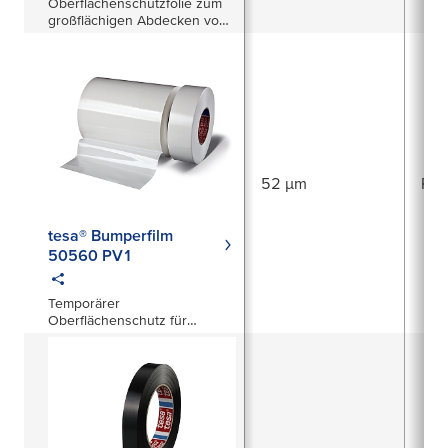
Oberflächenschutzfolie zum
großflächigen Abdecken von
Kunststoffteilen
52 µm
PIB
tesa® Bumperfilm
50560 PV1
Temporärer
Oberflächenschutz für
Kunststoffoberflächen im
Exterieurbereich