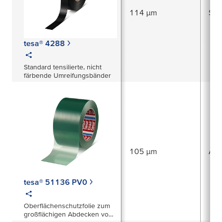
114 µm
Syn
tesa® 4288
Standard tensilierte, nicht
färbende Umreifungsbänder
105 µm
Acr
tesa® 51136 PV0
Oberflächenschutzfolie zum
großflächigen Abdecken von