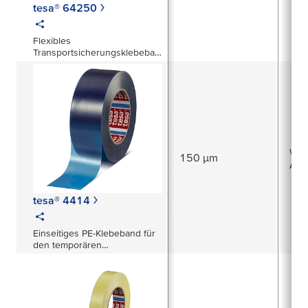
tesa® 64250
Flexibles
Transportsicherungsklebeban
d
was
150 µm
Acr
tesa® 4414
Einseitiges PE-Klebeband für
den temporären
Oberflächenschutz