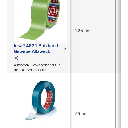
125 µm
Acr
tesa® 4621 Putzband
Gewebe Allzweck
Allzweck-Gewebeband für
den Außeneinsatz
79 µm
Acr