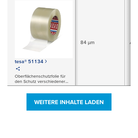
Kunststoffteilen
84 µm
Acr
tesa® 51134
Oberflächenschutzfolie für
den Schutz verschiedener
Oberflächen vor allem im
Fahrzeuginnenraum
WEITERE INHALTE LADEN