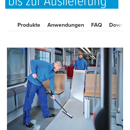
bis zur Auslieferung
Produkte
Anwendungen
FAQ
Downlo