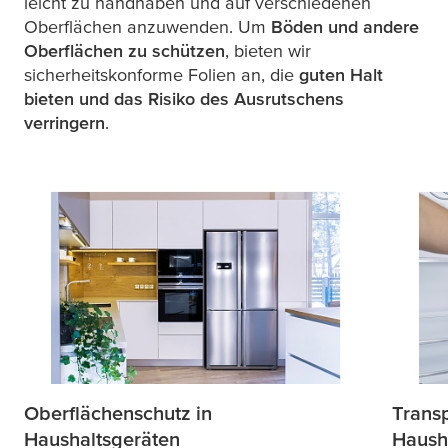
leicht zu handhaben und auf verschiedenen
Oberflächen anzuwenden. Um
Böden und andere
Oberflächen zu schützen
, bieten wir
sicherheitskonforme Folien an, die
guten Halt
bieten und das Risiko des Ausrutschens
verringern
.
Oberflächenschutz in
Trans
Haushaltsgeräten
Haush