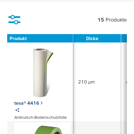
15
Produkte
Filter
Produkt
Dicke
K
210 µm
Acr
tesa® 4416
Antirutsch-Bodenschutzfolie