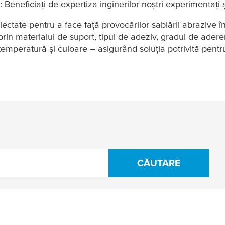
 Beneficiați de expertiza inginerilor noștri experimentați ș
iectate pentru a face față provocărilor sablării abrazive în
prin materialul de suport, tipul de adeziv, gradul de adere
la temperatură și culoare – asigurând soluția potrivită pen
CĂUTARE