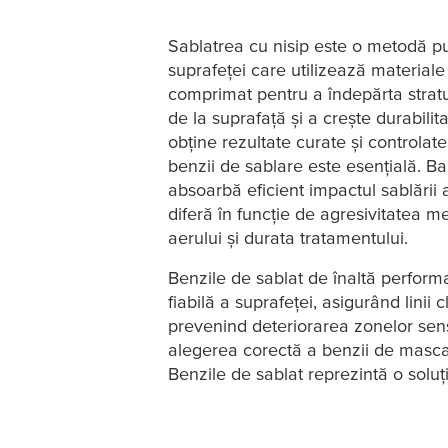
Sablatrea cu nisip este o metodă pu
suprafeței care utilizează material
comprimat pentru a îndepărta stratur
de la suprafață și a crește durabilit
obține rezultate curate și controlat
benzii de sablare este esențială. B
absoarbă eficient impactul sablării
diferă în funcție de agresivitatea m
aerului și durata tratamentului.
Benzile de sablat de înaltă perform
fiabilă a suprafeței, asigurând linii
prevenind deteriorarea zonelor sensi
alegerea corectă a benzii de mascare
Benzile de sablat reprezintă o soluți