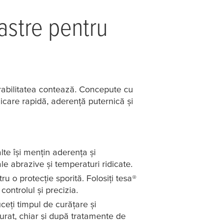
oastre pentru
rabilitatea contează. Concepute cu
icare rapidă, aderență puternică și
lte își mențin aderența și
le abrazive și temperaturi ridicate.
tru o protecție sporită. Folosiți
tesa
®
ontrolul și precizia.
uceți timpul de curățare și
urat, chiar și după tratamente de