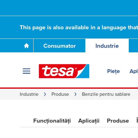
Benzile pentru sa
This page is also available in a language tha
pentru soluții de
Consumator
Industrie
de înaltă perform
Piețe
Apl
Industrie
Produse
Benzile pentru sablare
Funcționalități
Aplicații
Produse