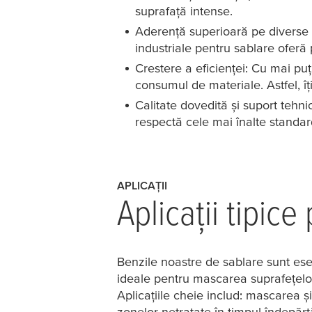
suprafață intense.
Aderență superioară pe diverse s
industriale pentru sablare oferă
Crestere a eficienței: Cu mai pu
consumul de materiale. Astfel, îț
Calitate dovedită și suport tehni
respectă cele mai înalte standar
APLICAȚII
Aplicații tipic
Benzile noastre de sablare sunt esenț
ideale pentru mascarea suprafețelor 
Aplicațiile cheie includ: mascarea ș
zonelor netratate în timpul îndepărt