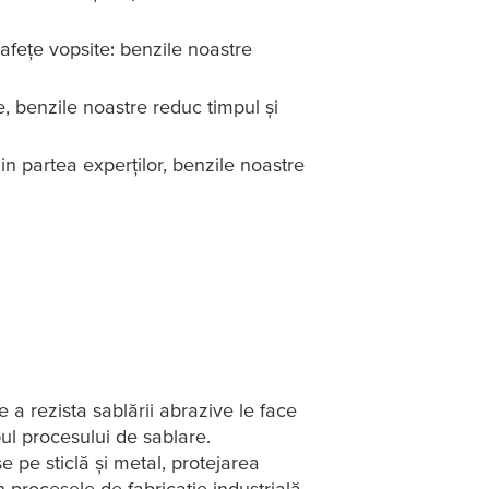
afețe vopsite: benzile noastre
e, benzile noastre reduc timpul și
din partea experților, benzile noastre
e a rezista sablării abrazive le face
ul procesului de sablare.
e pe sticlă și metal, protejarea
 procesele de fabricație industrială.