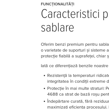
FUNCȚIONALITĂȚI
Caracteristici 
sablare
Oferim benzi premium pentru sablare
o varietate de suporturi și sisteme 
protecție fiabilă a suprafeței, chiar 
Iată ce diferențiază benzile noastre
Rezistență la temperaturi ridicat
integritatea în condiții extreme 
Protecție în mai multe straturi: Pe
4688 ca strat de bază roșu pentr
Îndepărtare curată, fără reziduur
maximizați eficiența procesului.