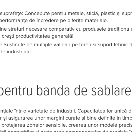
uprafețe: Concepute pentru metale, sticlă, plastic și supr
 performanțe de încredere pe diferite materiale.
ține straturi necesare comparativ cu produsele tradițional
i crești productivitatea generală!
c: Susținute de multiple validări pe teren și suport tehnic 
de industriale.
e pentru banda de sablare
iale într-o varietate de industrii. Capacitatea lor unică d
și asigurarea unor margini curate și bine definite în timp
i protejarea zonelor sensibile, crearea unor modele precis
ării acoperirilor și protejarea componentelor de precizie în