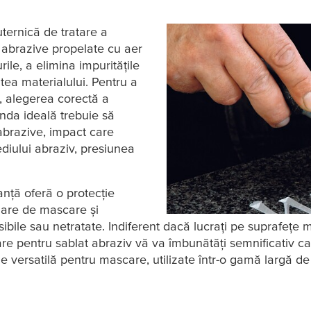
ternică de tratare a
e abrazive propelate cu aer
ile, a elimina impuritățile
atea materialului. Pentru a
e, alegerea corectă a
anda ideală trebuie să
 abrazive, impact care
ediului abraziv, presiunea
anță oferă o protecție
 clare de mascare și
bile sau netratate. Indiferent dacă lucrați pe suprafețe m
 pentru sablat abraziv vă va îmbunătăți semnificativ cali
e versatilă pentru mascare, utilizate într-o gamă largă de a