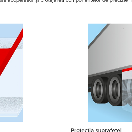
Protecția suprafeței