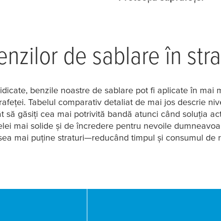
enzilor de sablare în stra
idicate, benzile noastre de sablare pot fi aplicate în mai 
rafeței. Tabelul comparativ detaliat de mai jos descrie niv
t să găsiți cea mai potrivită bandă atunci când soluția ac
celei mai solide și de încredere pentru nevoile dumneavoas
sea mai puține straturi—reducând timpul și consumul de r