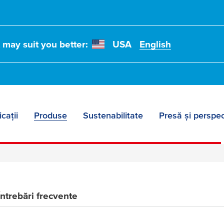
blare
t may suit you better:
USA
English
 mascarea
anță
icații
Produse
Sustenabilitate
Presă și perspec
Întrebări frecvente