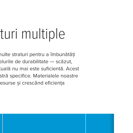
turi multiple
multe straturi pentru a îmbunătăți
elurile de durabilitate — scăzut,
tuală nu mai este suficientă. Acest
tră specifice. Materialele noastre
esurse și crescând eficiența