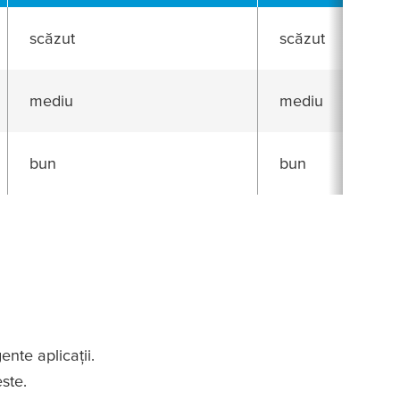
scăzut
scăzut
mediu
mediu
bun
bun
nte aplicații.
este.