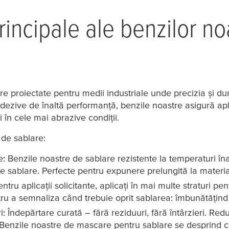
principale ale benzilor n
 proiectate pentru medii industriale unde precizia și du
adezive de înaltă performanță, benzile noastre asigură apl
și în cele mai abrazive condiții.
 de sablare:
e: Benzile noastre de sablare rezistente la temperaturi îna
de sablare. Perfecte pentru expunere prelungită la materia
ntru aplicații solicitante, aplicați în mai multe straturi pen
u a semnaliza când trebuie oprit sablarea: îmbunătățind c
i: Îndepărtare curată – fără reziduuri, fără întârzieri. Red
 Benzile noastre de mascare pentru sablare se desprind c