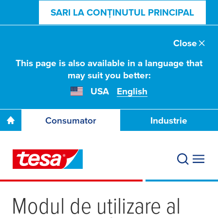
SARI LA CONȚINUTUL PRINCIPAL
Close
This page is also available in a language that
may suit you better:
USA
English
Consumator
Industrie
Modul de utilizare al