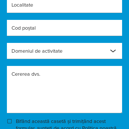
Localitate
Cod poştal
Domeniul de activitate
Cererea dvs.
Bifând această casetă și trimițând acest
formular, sunteți de acord cu
Politica noastră