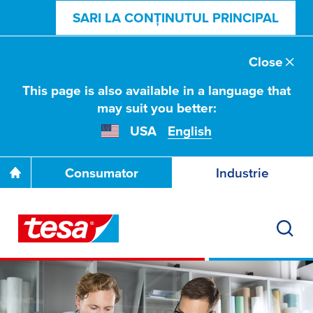
SARI LA CONȚINUTUL PRINCIPAL
Close
This page is also available in a language that
may suit you better:
USA
English
Consumator
Industrie