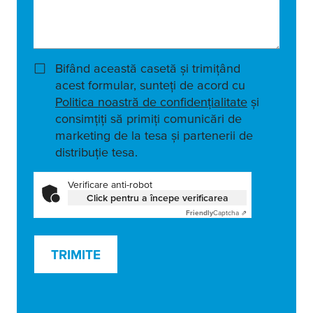
Bifând această casetă și trimițând
acest formular, sunteți de acord cu
Politica noastră de confidențialitate
și
consimțiți să primiți comunicări de
marketing de la tesa și partenerii de
distribuție tesa.
Verificare anti-robot
Click pentru a începe verificarea
Friendly
Captcha ⇗
TRIMITE