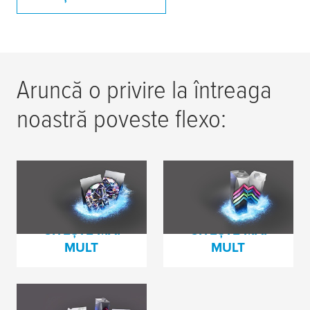
Aruncă o privire la întreaga
noastră poveste flexo:
Împreună dezvăluim
Imprimare
calitatea rafinată
flexografică mai
sustenabilă
CITEȘTE MAI
CITEȘTE MAI
MULT
MULT
Împreună eliberăm