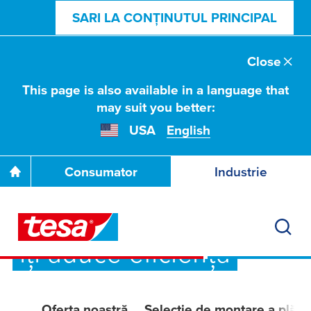
SARI LA CONȚINUTUL PRINCIPAL
Close
This page is also available in a language that
may suit you better:
USA
English
Consumator
Industrie
Flexibilitatea noastră
îți aduce eficiență
Oferta noastră
Selecție de montare a plăcil