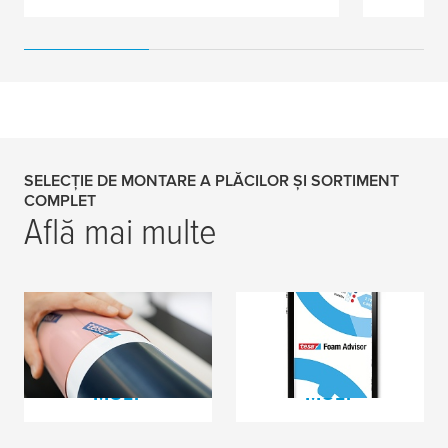
SELECȚIE DE MONTARE A PLĂCILOR ȘI SORTIMENT
COMPLET
Află mai multe
Benzi de fixare pentru
Consultant alegere
clișee flexografice
bandă
CITEȘTE MAI
CITEȘTE MAI
MULT
MULT