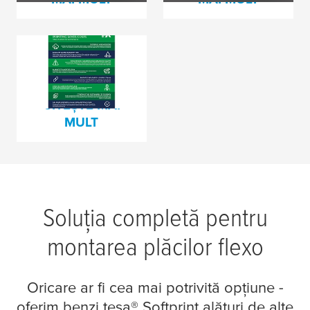
Imprimare
flexografică mai
sustenabilă
CITEȘTE MAI
MULT
Soluția completă pentru
montarea plăcilor flexo
Oricare ar fi cea mai potrivită opțiune -
oferim benzi
tesa
® Softprint alături de alte