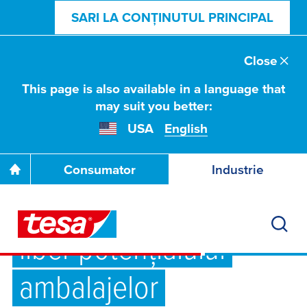
SARI LA CONȚINUTUL PRINCIPAL
Close
This page is also available in a language that
may suit you better:
USA
English
Consumator
Industrie
Împreună dăm frâu
liber potențialului
ambalajelor