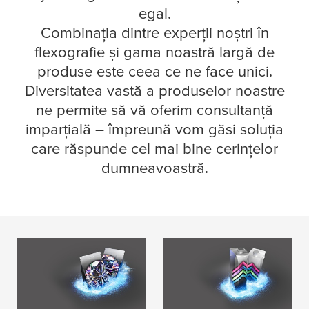
egal.
Combinația dintre experții noștri în
flexografie și gama noastră largă de
produse este ceea ce ne face unici.
Diversitatea vastă a produselor noastre
ne permite să vă oferim consultanță
imparțială – împreună vom găsi soluția
care răspunde cel mai bine cerințelor
dumneavoastră.
Calitate la fiecare
Livrăm eficiență prin
utilizare
flexibilitate
EXPLOREAZĂ
EXPLOREAZĂ
MAI MULT
MAI MULT