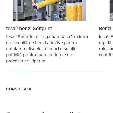
tesa
® benzi Softprint
Benzil
tesa
® Softprint este gama noastră extrem
tesa
® E
de flexibilă de benzi adezive pentru
rapidă 
montarea clişeelor, oferind o soluție
role, i
potrivită pentru toate cerințele de
contrib
procesare și tipărire.
CONSULTAȚIE