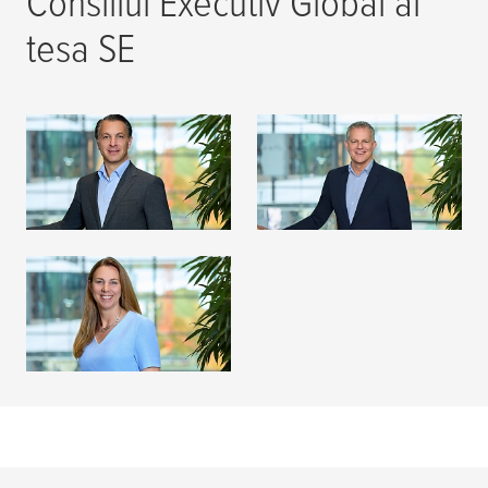
Consiliul Executiv Global al
tesa
SE
Dr. Kourosh Bahrami
Dr. Jörg Diesfeld
CITEȘTE MAI
CITEȘTE MAI
MULT
MULT
Dr. Ingrid Sebald
CITEȘTE MAI
MULT