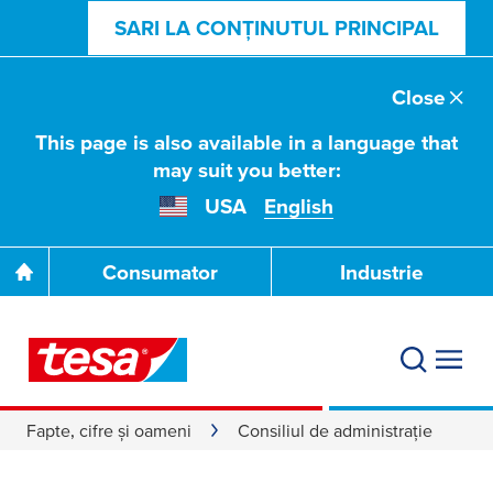
SARI LA CONȚINUTUL PRINCIPAL
Close
This page is also available in a language that
may suit you better:
USA
English
Consumator
Industrie
Fapte, cifre şi oameni
Consiliul de administraţie