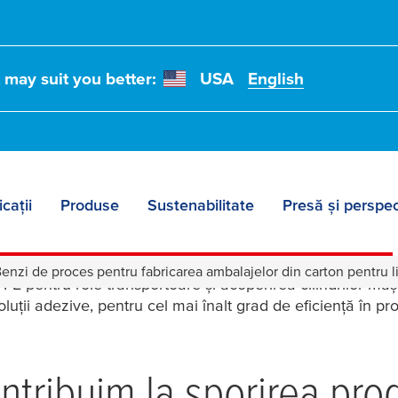
t may suit you better:
USA
English
icații
Produse
Sustenabilitate
Presă și perspec
 din carton pentru l
enzi de proces pentru fabricarea ambalajelor din carton pentru l
FE pentru role transportoare și acoperirea cilindrilor ma
luții adezive, pentru cel mai înalt grad de eficiență în pr
ntribuim la sporirea produ