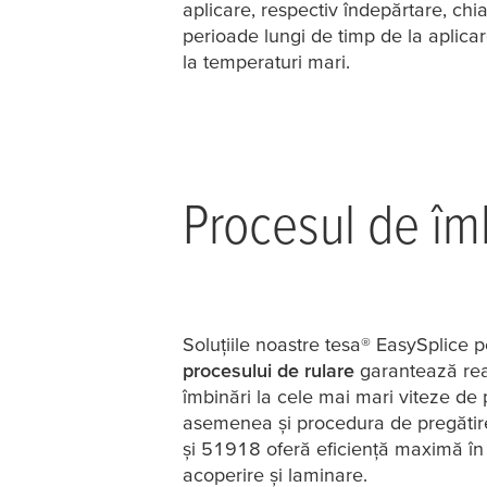
aplicare, respectiv îndepărtare, chi
perioade lungi de timp de la aplicare
la temperaturi mari.
Procesul de îm
Soluțiile noastre
tesa
® EasySplice 
procesului de rulare
garantează real
îmbinări la cele mai mari viteze de 
asemenea și procedura de pregătire
și 51918 oferă eficiență maximă în
acoperire și laminare.