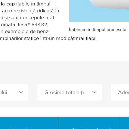
 la cap
fiabile în timpul
 au o rezistență ridicată la
ui și sunt concepute atât
utomată.
tesa
® 64432,
Îmbinare în timpul procesului 
in exemplele de benzi
mbinărilor statice într-un mod cât mai fiabil.
lui
Grosime totală ()