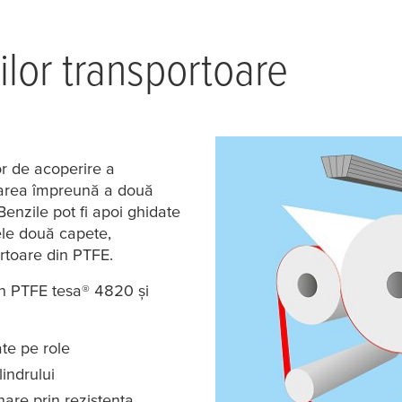
lor transportoare
or de acoperire a
inarea împreună a două
enzile pot fi apoi ghidate
cele două capete,
rtoare din PTFE.
din PTFE
tesa
® 4820 și
ate pe role
indrului
are prin rezistența