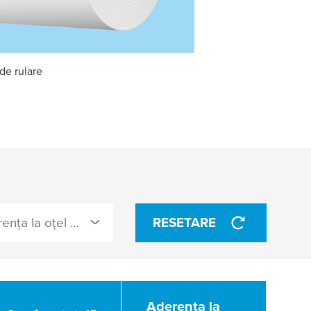
de rulare
Aderenţa la oţel (N/cm)
RESETARE
Aderenţa la