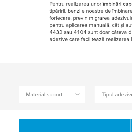
Pentru realizarea unor
îmbinări cap
tipăririi, benzile noastre de îmbinare
forfecare, previn migrarea adezivul
pentru aplicarea manuală, cât și a
4432 sau 4104 sunt doar câteva d
adezive care facilitează realizarea î
Material suport
Tipul adezivu
2
0 Selectat
0 Selectat
folie de PVC
cauciuc natural