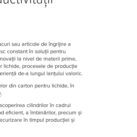
uri sau articole de îngrijire a
sc constant în soluții pentru
vații la nivel de materii prime,
or lichide, procesele de producție
riență de-a lungul lanțului valoric.
or din carton pentru lichide, în
e
.
coperirea cilindrilor în cadrul
 eficient, a îmbinărilor, precum și
curizare în timpul producției și