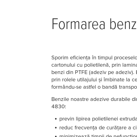
Formarea benzi
Sporim eficiența în timpul procesel
cartonului cu polietilenă, prin lam
benzi din PTFE (adeziv pe adeziv). B
prin rolele utilajului și îmbinate la 
formându-se astfel o bandă transpo
Benzile noastre adezive durabile 
4830:
previn lipirea polietilenei extrud
reduc frecvența de curățare a cil
minimizează timpii de nefuncțion