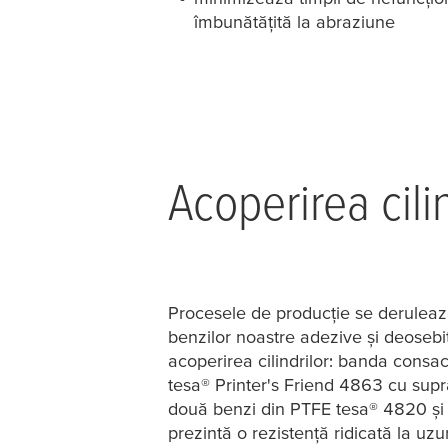
îmbunătățită la abraziune
Acoperirea cilin
Procesele de producție se derulează
benzilor noastre adezive și deosebi
acoperirea cilindrilor: banda consacr
tesa
® Printer's Friend 4863 cu sup
două benzi din PTFE
tesa
® 4820 și
prezintă o rezistență ridicată la uzu