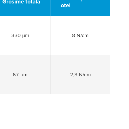
Grosime totală
oţel
330 µm
8 N/cm
67 µm
2,3 N/cm