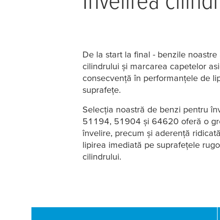
De la start la final - benzile noastr
cilindrului și marcarea capetelor asig
consecvență în performanțele de lipi
suprafețe.
Selecția noastră de benzi pentru înv
51194, 51904 și 64620 oferă o gre
învelire, precum și aderență ridicat
lipirea imediată pe suprafețele rug
cilindrului.
1