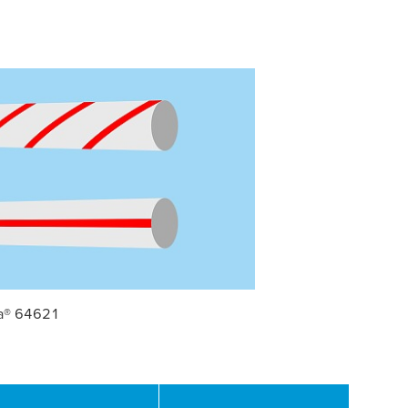
a
® 64621