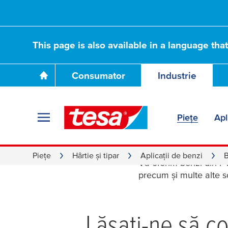
This page is also available in a language tha
Consumator
Industrie
Piețe
Apl
Ambalaje
Piețe
Hârtie și tipar
Aplicaţii de benzi
B
Vă oferim benzi din PT
precum și multe alte so
Lăsați-ne să co