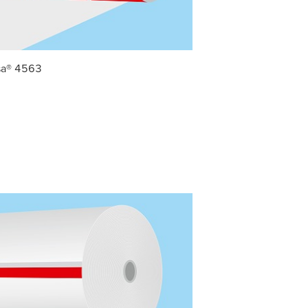
sa
® 4563