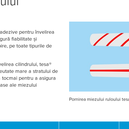
e adezive pentru învelirea
ură fiabilitate și
re, pe toate tipurile de
elirea cilindrului,
tesa
®
utate mare a stratului de
ă tocmai pentru a asigura
oase ale miezului
Pornirea miezului ruloului
tes