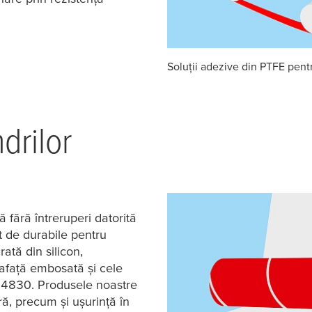
Soluții adezive din PTFE pent
drilor
 fără întreruperi datorită
t de durabile pentru
ată din silicon,
rafață embosată și cele
 4830. Produsele noastre
ră, precum și ușurință în