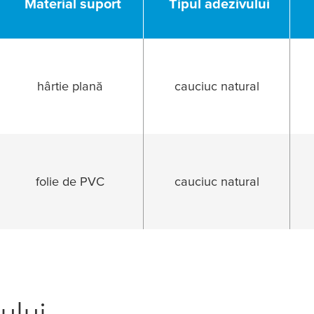
Material suport
Tipul adezivului
CĂ
hârtie plană
cauciuc natural
folie de PVC
cauciuc natural
rului