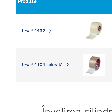
Produse
hârtie plană
APLI
APLICĂ
tesa® 4432
tesa® 4104 colorată
Învelirea cilind