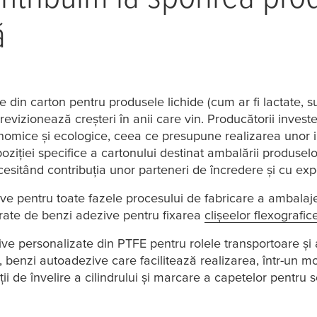
ă
din carton pentru produsele lichide (cum ar fi lactate, suc
evizionează creșteri în anii care vin. Producătorii investe
omice și ecologice, ceea ce presupune realizarea unor ino
oziției specifice a cartonului destinat ambalării produsel
cesitând contribuția unor parteneri de încredere și cu expe
ve pentru toate fazele procesului de fabricare a ambalajel
ate de benzi adezive pentru fixarea
clișeelor flexografic
ive personalizate din PTFE pentru rolele transportoare și a
 benzi autoadezive care facilitează realizarea, într-un mod
 de învelire a cilindrului și marcare a capetelor pentru se