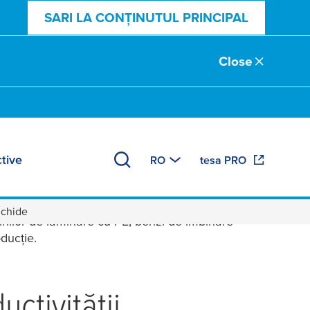
SARI LA CONȚINUTUL PRINCIPAL
Close
tive
RO
tesa PRO
ichide
ichide
șinilor de laminare cu PE, benzi de îmbinare
oducție.
ctivității