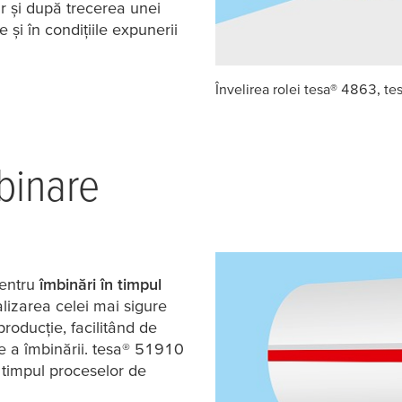
ar și după trecerea unei
 și în condițiile expunerii
Învelirea rolei
tesa
® 4863,
te
binare
pentru
îmbinări în timpul
izarea celei mai sigure
producție, facilitând de
 a îmbinării.
tesa
® 51910
 timpul proceselor de