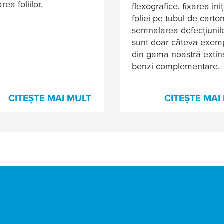
rea foliilor.
flexografice, fixarea iniț
foliei pe tubul de carton
semnalarea defecţiunil
sunt doar câteva exem
din gama noastră extin
benzi complementare.
CITEȘTE MAI MULT
CITEȘTE MAI