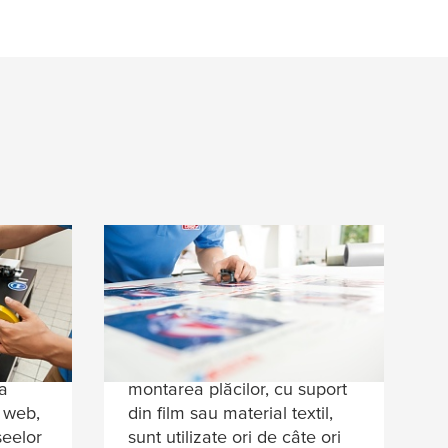
entru
folie și benzi textile
tesa
® pentru montarea
plăcilor
ea și
Benzile adezive
tesa
® pentru
 a
montarea plăcilor, cu suport
i web,
din film sau material textil,
șeelor
sunt utilizate ori de câte ori