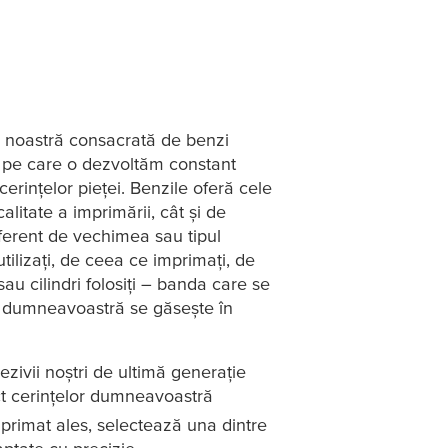
ia noastră consacrată de benzi
, pe care o dezvoltăm constant
erințelor pieței. Benzile oferă cele
calitate a imprimării, cât și de
iferent de vechimea sau tipul
tilizați, de ceea ce imprimați, de
au cilindri folosiți – banda care se
or dumneavoastră se găsește în
ezivii noștri de ultimă generație
ct cerințelor dumneavoastră
mprimat ales, selectează una dintre