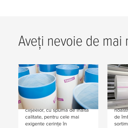
Aveți nevoie de mai 
tesa
® Softprint Benzi
Benz
din Spumă
pentr
tesa
® Benzile adezive
Conver
Softprint pentru montarea
benef
clișeelor, cu spumă de înaltă
noastr
calitate, pentru cele mai
de îmb
exigente cerințe în
sortim