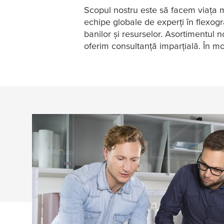
Scopul nostru este să facem viața ma
echipe globale de experți în flexogr
banilor și resurselor. Asortimentul 
oferim consultanță imparțială. În 
Solicitare de consultanță pentru mon
I