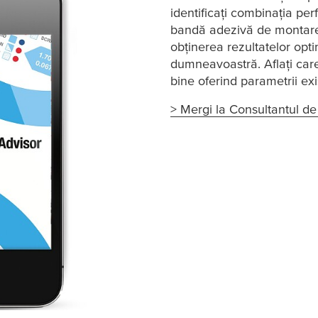
identificați combinația pe
bandă adezivă de montare 
obținerea rezultatelor op
dumneavoastră. Aflați care
bine oferind parametrii ex
> Mergi la Consultantul 