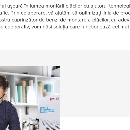
i ușoară în lumea montării plăcilor cu ajutorul tehnologi
afie. Prin colaborare, vă ajutăm să optimizați linia de pro
nostru cuprinzător de benzi de montare a plăcilor, cu ade
mod cooperativ, vom găsi soluția care funcționează cel m
tarea plăcilor
A LEGĂTURA CU NOI!