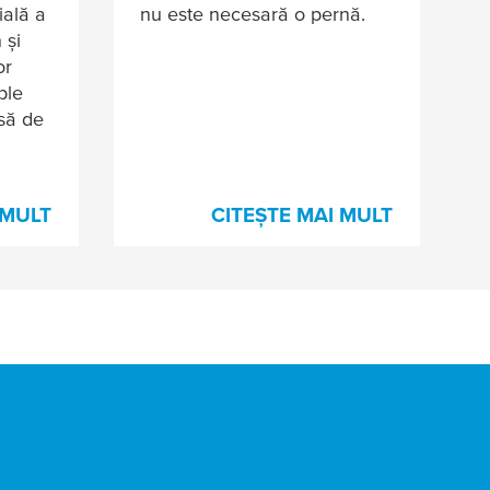
ială a
nu este necesară o pernă.
 și
or
ple
să de
 MULT
CITEȘTE MAI MULT