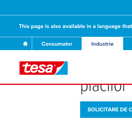
This page is also available in a language tha
Consumator
Industrie
Acoperi
plăcilor
SOLICITARE DE