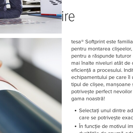
 dintr-o privire
tesa
® Softprint este famil
pentru montarea clișeelor
pentru a răspunde tuturor c
mai înalte niveluri atât de 
eficiență a procesului. Ind
echipamentului pe care îl u
tipul de clișee, manșoane s
potrivește perfect nevoil
gama noastră!
Selectați unul dintre ad
care se potrivește exa
În funcție de motivul i