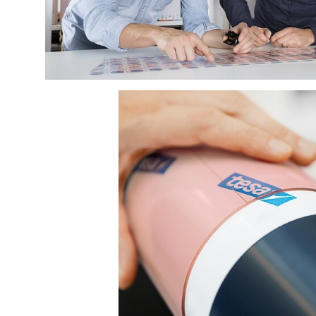
tesa
® Softprint