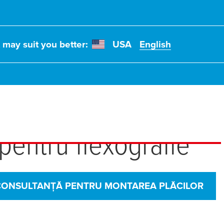
t may suit you better:
USA
English
rea tuturor nevoilor 
 pentru flexografie
 CONSULTANȚĂ PENTRU MONTAREA PLĂCILOR