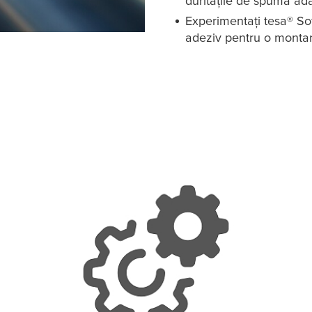
duritățile de spumă ad
Experimentați
tesa
® So
adeziv pentru o monta