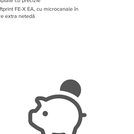
aptate cu precizie
ftprint FE-X EA, cu microcanale în
re extra netedă