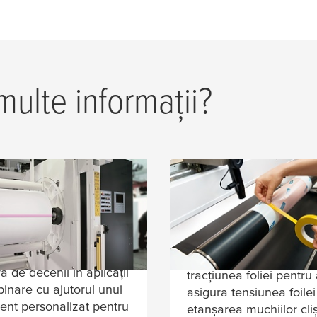
multe informații?
i de îmbinare
Benzi de proces p
u folii
imprimarea
flexografică
torii de folii
iciază de experiența
Roller wraping: prinder
ă de decenii în aplicații
tracțiunea foliei pentru
inare cu ajutorul unui
asigura tensiunea foile
ent personalizat pentru
etanșarea muchiilor cli