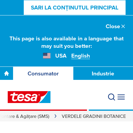
SARI LA CONȚINUTUL PRINCIPAL
Close
This page is also available in a language that
may suit you better:
USA
English
Consumator
Industrie
 Montare & Agățare (SMS)
VERDELE GRADINII BOTANICE