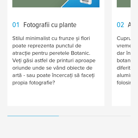
01
Fotografii cu plante
02
Acc
Stilul minimalist cu frunze și flori
Cuprul e
poate reprezenta punctul de
vreme, î
atracție pentru peretele Botanic.
dar în c
Veți găsi astfel de printuri aproape
botanice
oriunde unde se vând obiecte de
diferit. Î
artă - sau poate încercați să faceți
aluminiu
propia fotografie?
folosind