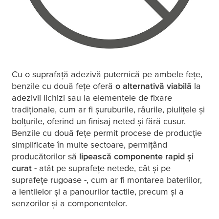
Cu o suprafață adezivă puternică pe ambele fețe,
benzile cu două fețe oferă
o alternativă viabilă
la
 N/cm
adezivii lichizi sau la elementele de fixare
tradiționale, cum ar fi șuruburile, râurile, piulițele și
bolțurile, oferind un finisaj neted și fără cusur.
Benzile cu două fețe permit procese de producție
simplificate în multe sectoare, permițând
producătorilor să
lipească componente rapid și
curat -
atât pe suprafețe netede, cât și pe
0 °C
suprafețe rugoase -, cum ar fi montarea bateriilor,
a lentilelor și a panourilor tactile, precum și a
senzorilor și a componentelor.