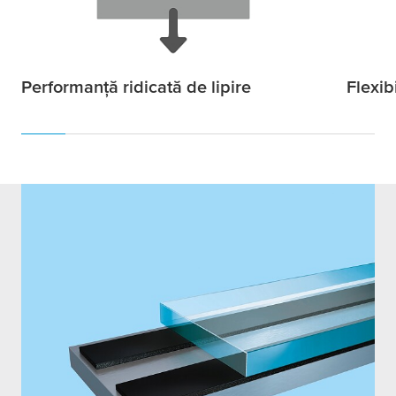
Performanță ridicată de lipire
Flexibi