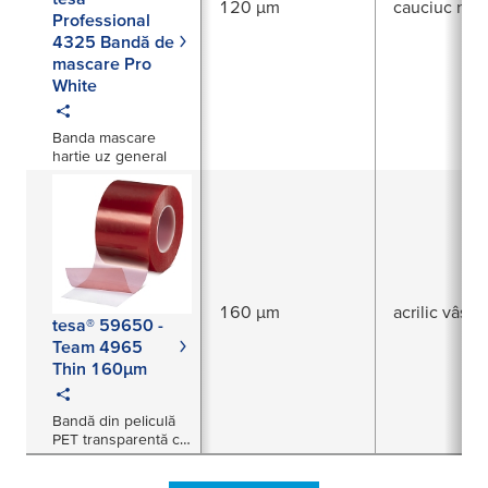
120 µm
cauciuc natu
Professional
4325 Bandă de
mascare Pro
White
Banda mascare
hartie uz general
160 µm
acrilic vâsco
tesa® 59650 -
Team 4965
Thin 160µm
Bandă din peliculă
PET transparentă cu
două fețe, de 160
µm