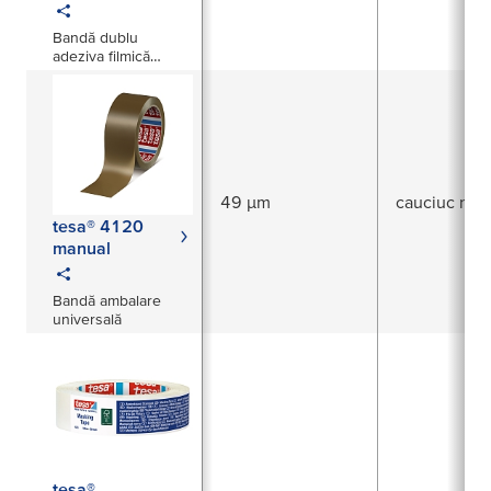
Bandă dublu
adeziva filmică
ignifugă 200 µm
49 µm
cauciuc natu
tesa® 4120
manual
Bandă ambalare
universală
tesa®