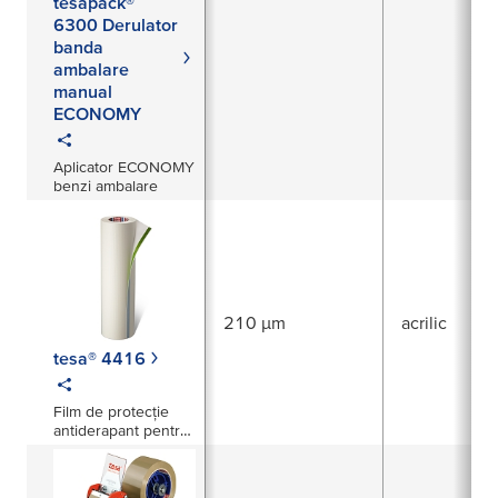
tesapack®
6300 Derulator
banda
ambalare
manual
ECONOMY
Aplicator ECONOMY
benzi ambalare
210 µm
acrilic
tesa® 4416
Film de protecție
antiderapant pentru
pardoseli