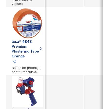
vopsea
tesa® 4843
Premium
Plastering Tape
Orange
Bandă de protecție
pentru tencuială
premium, pentru a
proteja profilele și
fațadele sensibile