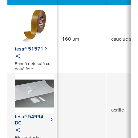
160 µm
cauciuc sint
tesa® 51571
Bandă nețesută cu
două fețe
acrilic
tesa® 54994
DC
Film protecție