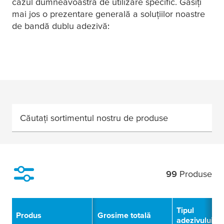
cazul dumneavoastră de utilizare specific. Găsiți
mai jos o prezentare generală a soluțiilor noastre
de bandă dublu adezivă:
Căutați sortimentul nostru de produse
99
Produse
Filtru
Tipul
Produs
Grosime totală
adezivului