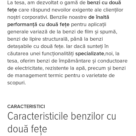
La
tesa
, am dezvoltat o gamă de
benzi cu două
fețe
care răspund nevoilor exigente ale clienților
noștri corporativi. Benzile noastre
de înaltă
°C
performanță cu două fețe
pentru aplicații
generale variază de la benzi de film și spumă,
benzi de lipire structurală, până la benzi
detașabile cu două fețe. Iar dacă sunteți în
căutarea unei funcționalități
specializate
,noi, la
tesa
, oferim benzi de împământare și conductoare
de electricitate, rezistente la apă, precum și benzi
de management termic pentru o varietate de
scopuri.
CARACTERISTICI
Caracteristicile benzilor cu
două fețe