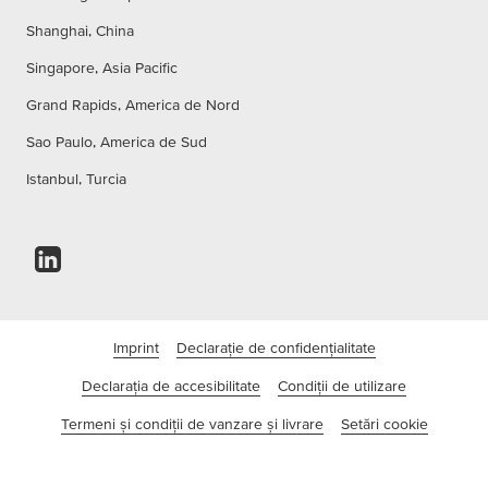
Shanghai, China
Singapore, Asia Pacific
Grand Rapids, America de Nord
Sao Paulo, America de Sud
Istanbul, Turcia
Imprint
Declarație de confidențialitate
Declarația de accesibilitate
Condiţii de utilizare
Termeni și condiții de vanzare și livrare
Setări cookie
©tesa SE - O companie Beiersdorf