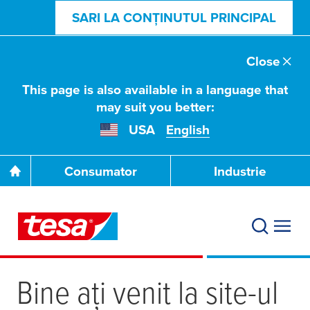
SARI LA CONȚINUTUL PRINCIPAL
Close
This page is also available in a language that
may suit you better:
USA
English
Consumator
Industrie
Bine ați venit la site-ul