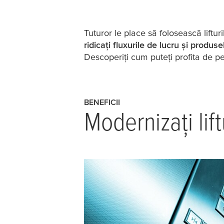
Tuturor le place să folosească liftu
ridicați fluxurile de lucru și produse
Descoperiți cum puteți profita de p
BENEFICII
Modernizați lif