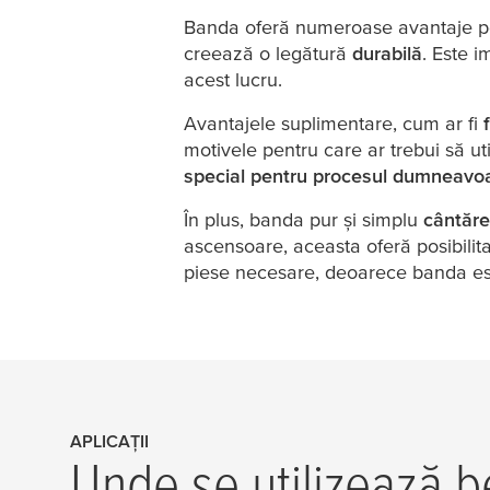
Banda oferă numeroase avantaje pe
creează o legătură
durabilă
. Este i
acest lucru.
Avantajele suplimentare, cum ar fi
motivele pentru care ar trebui să ut
special pentru procesul dumneavoa
În plus, banda pur și simplu
cântăre
ascensoare, aceasta oferă posibilit
piese necesare, deoarece banda est
APLICAȚII
Unde se utilizează be