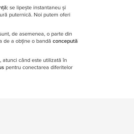
ință
; se lipește instantaneu și
ătură puternică. Noi putem oferi
sunt, de asemenea, o parte din
tea de a obține o bandă
concepută
, atunci când este utilizată în
us
pentru conectarea diferitelor