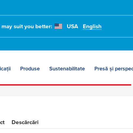
t may suit you better:
USA
English
icații
Produse
Sustenabilitate
Presă și perspec
ct
Descărcări