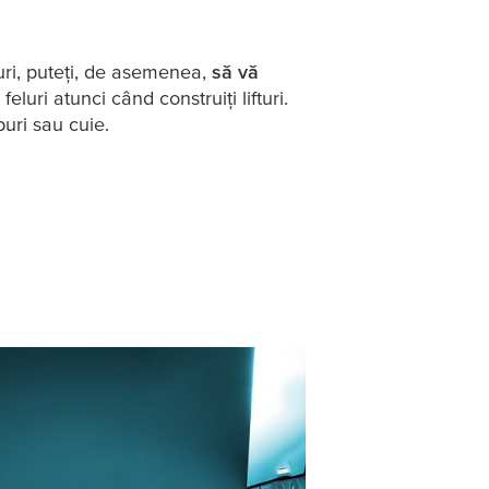
turi, puteți, de asemenea,
să vă
eluri atunci când construiți lifturi.
uburi sau cuie.