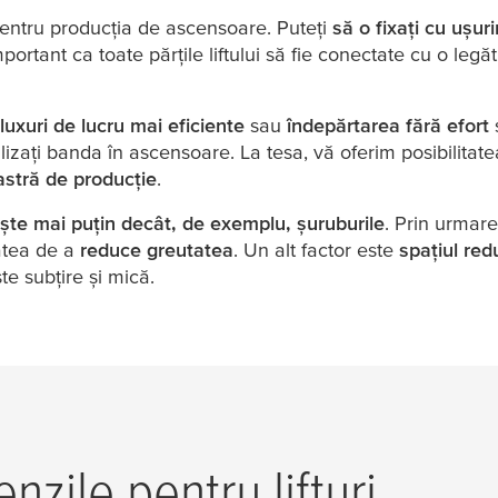
ntru producția de ascensoare. Puteți
să o fixați cu ușur
mportant ca toate părțile liftului să fie conectate cu o leg
fluxuri de lucru mai eficiente
sau
îndepărtarea fără efort
ilizați banda în ascensoare. La
tesa
, vă oferim posibilita
stră de producție
.
ște mai puțin decât, de exemplu, șuruburile
. Prin urmare
atea de a
reduce greutatea
. Un alt factor este
spațiul red
e subțire și mică.
nzile pentru lifturi