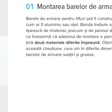
01
Montarea barelor de arm
Barele de armare pentru lifturi pot fi constru
cum ar fi aluminiu sau oțel. Banda trebuie s
lipească de material, precum și de panoul 
ce înseamnă că adezivul de montare a pano
țină
două materiale diferite împreună
. Ofe
această chestiune, care vin în diferite dimen
barelor de armare subțiri și groase.