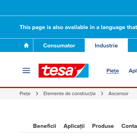
This page is also available in a language tha
Consumator
Industrie
Piețe
Apl
Piețe
Elemente de construcție
Ascensor
Beneficii
Aplicații
Produse
Conta