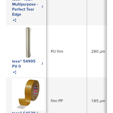
Multipurpose -
Perfect Tear
Edge
PU film
280 µm
tesa® 54995
PV 0
film PP
185 µm
tesa® 64620