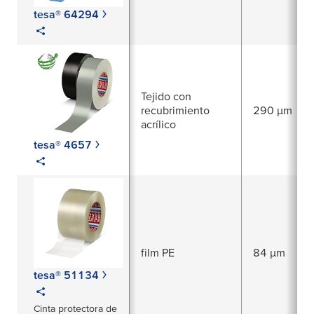
tesa® 64294
Tejido con
recubrimiento
290 µm
acrílico
tesa® 4657
film PE
84 µm
tesa® 51134
Cinta protectora de