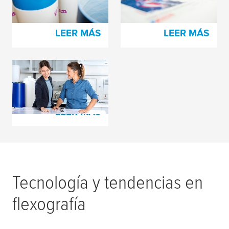
espuma
LEER MÁS
LEER MÁS
tesa
print® Espumas
de amortiguación
LEER MÁS
Tecnología y tendencias en
flexografía