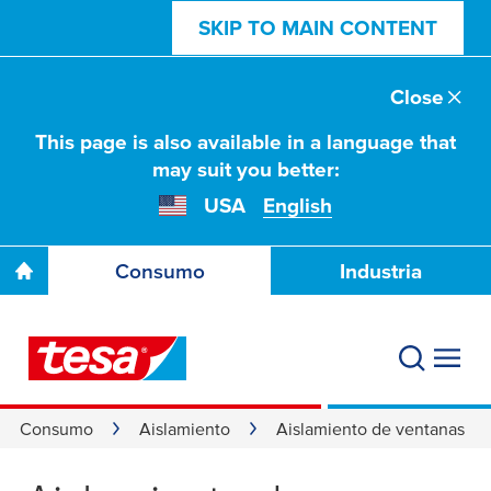
SKIP TO MAIN CONTENT
Close
This page is also available in a language that
may suit you better:
USA
English
Consumo
Industria
Consumo
Aislamiento
Aislamiento de ventanas