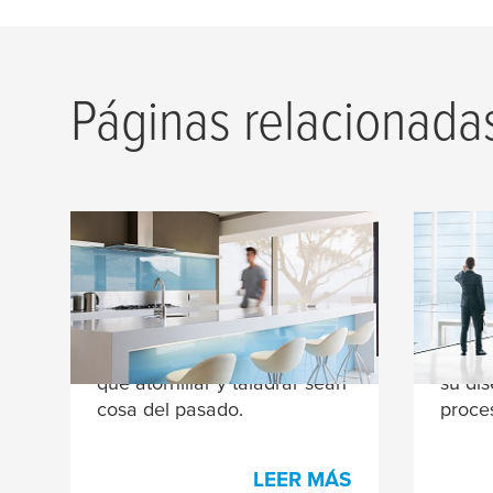
Páginas relacionada
Mobiliario
Asce
Nuestras cintas adhesivas
Eleve
harán realidad sus ideas de
siguie
diseño de muebles y harán
cinta
que atornillar y taladrar sean
su di
cosa del pasado.
proce
LEER MÁS