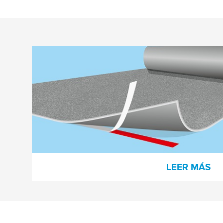
Suelos
La fijación de moquetas, PVC u otros
materiales al suelo puede hacerse
rápidamente con una cinta adhesiva de
doble cara. Se acabaron los olores y el
tiempo de curado.
LEER MÁS