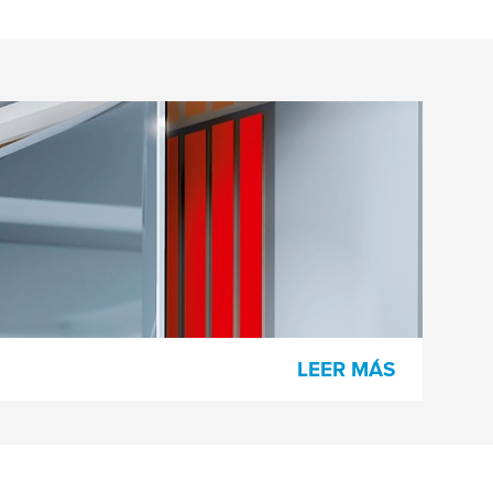
Espejo
El montaje de espejos nunca ha sido tan
rápido y sencillo como con la cinta
adhesiva de doble cara: confíe en nuestra
experiencia.
LEER MÁS