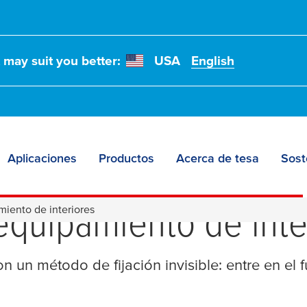
t may suit you better:
USA
English
Aplicaciones
Productos
Acerca de tesa
Sost
erfecto: Soluciones 
 equipamiento de inte
iento de interiores
n un método de fijación invisible: entre en el 