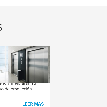
s
nsores
 su ascensor al
nte nivel: nuestras
s adhesivas realzarán
seño y mejorarán su
so de producción.
LEER MÁS