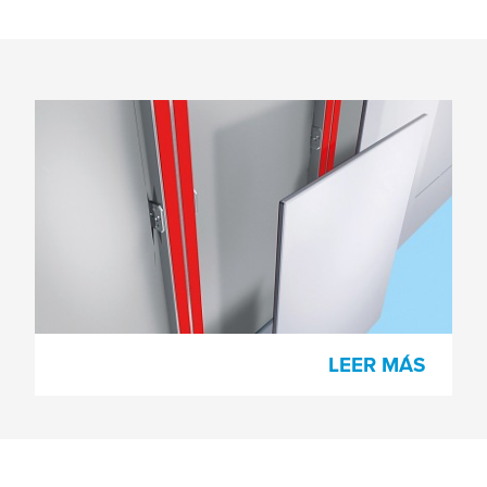
Revestimiento de paredes
Cambie rápidamente el ambiente de una
habitación aplicando revestimientos
murales con cinta adhesiva de doble cara.
LEER MÁS