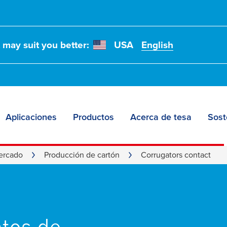
t may suit you better:
USA
English
Aplicaciones
Productos
Acerca de tesa
Sost
ercado
Producción de cartón
Corrugators contact
atos de