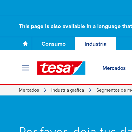
This page is also available in a language tha
Consumo
Industria
Mercados
Mercados
Industria gráfica
Segmentos de m
Por favor, deja tus d