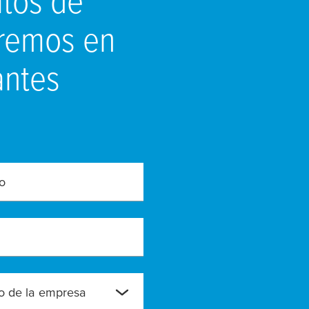
dremos en
antes
o
 de la empresa