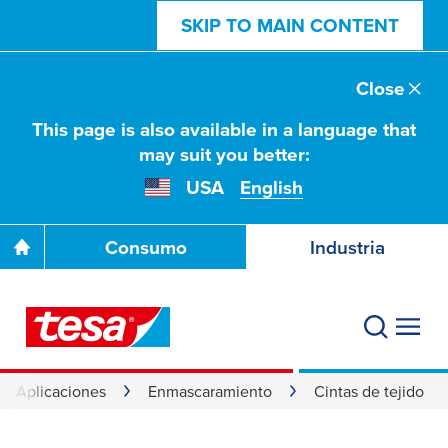
SKIP TO MAIN CONTENT
Close
This page is also available in a language that
may suit you better:
USA
English
Consumo
Industria
Aplicaciones
Enmascaramiento
Cintas de tejido