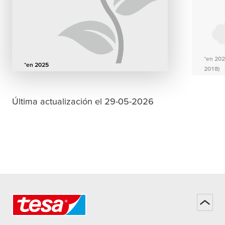
*en 202
*en 2025
2018)
Última actualización el 29-05-2026