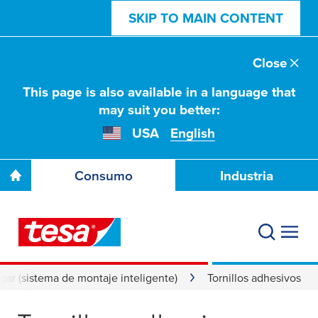
SKIP TO MAIN CONTENT
Close
This page is also available in a language that
may suit you better:
USA
English
Consumo
Industria
gar (sistema de montaje inteligente)
Tornillos adhesivos