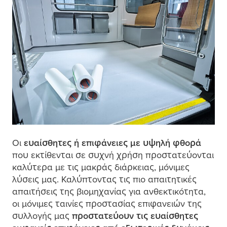
Οι
ευαίσθητες ή επιφάνειες
μ
ε υψηλή φθορά
που εκτίθενται σε συχνή χρήση προστατεύονται
καλύτερα
μ
ε τις
μ
ακράς διάρκειας,
μ
όνι
μ
ες
λύσεις
μ
ας. Καλύπτοντας τις πιο απαιτητικές
απαιτήσεις της βιο
μ
ηχανίας για ανθεκτικότητα,
οι
μ
όνι
μ
ες ταινίες προστασίας επιφανειών της
συλλογής
μ
ας
προστατεύουν τις ευαίσθητες