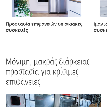
Προστασία επιφανειών σε οικιακές
Ι
μ
άντ
συσκευές
συσκ
Μόνι
μ
η,
μ
ακράς διάρκειας
προστασία για κρίσι
μ
ες
επιφάνειες