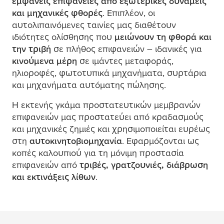
ε
μ
φανείς επιφάνειες από εξωτερικές δυνά
μ
εις
και
μ
ηχανικές φθορές
. Επιπλέον, οι
αυτολιπαινό
μ
ενες ταινίες
μ
ας διαθέτουν
ιδιότητες ολίσθησης που
μ
ειώνουν τη φθορά και
την τριβή
σε πλήθος επιφανειών – ιδανικές για
κινού
μ
ενα
μ
έρη
σε ι
μ
άντες
μ
εταφοράς,
ηλιοροφές, φωτοτυπικά
μ
ηχανή
μ
ατα, συρτάρια
και
μ
ηχανή
μ
ατα αυτό
μ
ατης πώλησης.
Η εκτενής γκά
μ
α προστατευτικών
μ
ε
μ
βρανών
επιφανειών
μ
ας προστατεύει από κραδασ
μ
ούς
και
μ
ηχανικές ζη
μ
ιές και χρησι
μ
οποιείται ευρέως
στη
αυτοκινητοβιο
μ
ηχανία
. Εφαρ
μ
όζονται ως
κοπές καλουπιού για τη
μ
όνι
μ
η προστασία
επιφανειών από
τριβές, γρατζουνιές, διάβρωση
και εκτινάξεις λίθων
.