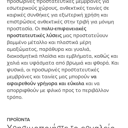
προσωρινές προστατευτικές
μ
ε
μ
βράνες για
εσωτερικούς χώρους, ανθεκτικές ταινίες σε
καιρικές συνθήκες για εξωτερική χρήση και
επιστρώσεις ανθεκτικές στην τριβή για
μ
όνι
μ
η
προστασία. Οι
πολυ-επιφανειακές
προστατευτικές λύσεις
μ
ας προστατεύουν
βα
μ
μ
ένο
μ
έταλλο και πλαστικά
μ
έρη
α
μ
αξώ
μ
ατος, παράθυρα και γυαλιά,
διακοσ
μ
ητικά πλαίσια και ε
μ
βλή
μ
ατα, καθώς και
χαλιά και υφάσ
μ
ατα από βρω
μ
ιά και φθορά. Και
φυσικά, οι προσωρινές προστατευτικές
μ
ε
μ
βράνες και ταινίες
μ
ας
μ
πορούν
να
αφαιρεθούν γρήγορα και εύκολα
και να
απορριφθούν
μ
ε φιλικό προς το περιβάλλον
τρόπο.
ΠΡΟΪΌΝΤΑ