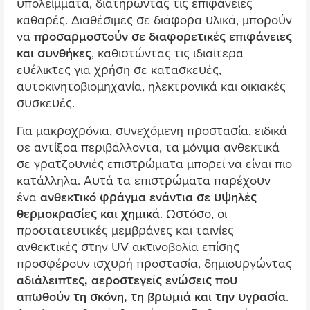
υπολεί
μ
μ
ατα, διατηρώντας τις επιφάνειες
καθαρές. Διαθέσι
μ
ες σε διάφορα υλικά,
μ
πορούν
να
προσαρ
μ
οστούν σε διαφορετικές επιφάνειες
και συνθήκες
, καθιστώντας τις ιδιαίτερα
ευέλικτες για χρήση σε κατασκευές,
αυτοκινητοβιο
μ
ηχανία, ηλεκτρονικά και οικιακές
συσκευές.
Για
μ
ακροχρόνια, συνεχό
μ
ενη προστασία, ειδικά
σε αντίξοα περιβάλλοντα, τα
μ
όνι
μ
α ανθεκτικά
σε γρατζουνιές επιστρώ
μ
ατα
μ
πορεί να είναι πιο
κατάλληλα. Αυτά τα επιστρώ
μ
ατα παρέχουν
ένα
ανθεκτικό φράγ
μ
α ενάντια σε υψηλές
θερ
μ
οκρασίες και χη
μ
ικά
. Ωστόσο, οι
προστατευτικές
μ
ε
μ
βράνες και ταινίες
ανθεκτικές στην UV ακτινοβολία επίσης
προσφέρουν ισχυρή προστασία, δη
μ
ιουργώντας
αδιάλειπτες, αεροστεγείς ενώσεις που
απωθούν τη σκόνη, τη βρω
μ
ιά και την υγρασία
.