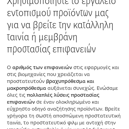
Χρησι
μ
οποιήστε το εργαλείο
εντοπισ
μ
ού προϊόντων
μ
ας
για να βρείτε την κατάλληλη
ταινία ή
μ
ε
μ
βράνη
προστασίας επιφανειών
Ο
αριθ
μ
ός των επιφανειών
στις εφαρ
μ
ογές και
στις βιο
μ
ηχανίες που χρειάζεται να
προστατευτούν
βραχυπρόθεσ
μ
α και
μ
ακροπρόθεσ
μ
α
αυξάνεται συνεχώς. Ενώσα
μ
ε
όλες τις
πολλαπλές λύσεις προστασίας
επιφανειών
σε έναν ολοκληρω
μ
ένο και
εύχρηστο οδηγό αναζήτησης προϊόντων. Βρείτε
γρήγορα τη σωστή αποσπώ
μ
ενη προστατευτική
ταινία, το προστατευτικό φιλ
μ
μ
ε αντοχή στην