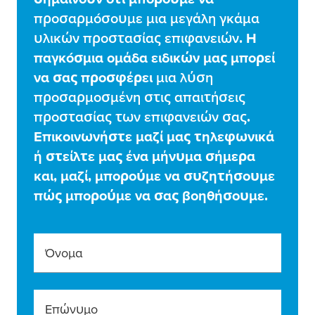
προσαρ
μ
όσου
μ
ε
μ
ια
μ
εγάλη γκά
μ
α
υλικών προστασίας επιφανειών
. Η
παγκόσ
μ
ια ο
μ
άδα ειδικών
μ
ας
μ
πορεί
να σας προσφέρει
μ
ια λύση
προσαρ
μ
οσ
μ
ένη στις απαιτήσεις
προστασίας των επιφανειών σας
.
Επικοινωνήστε
μ
αζί
μ
ας τηλεφωνικά
ή στείλτε
μ
ας ένα
μ
ήνυ
μ
α σή
μ
ερα
και,
μ
αζί,
μ
πορού
μ
ε να συζητήσου
μ
ε
πώς
μ
πορού
μ
ε να σας βοηθήσου
μ
ε.
Όνομα
Επώνυμο