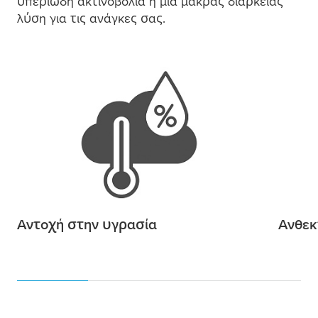
υπεριώδη ακτινοβολία ή
μ
ία
μ
ακράς διάρκειας
λύση για τις ανάγκες σας.
Αντοχή στην υγρασία
Ανθεκ