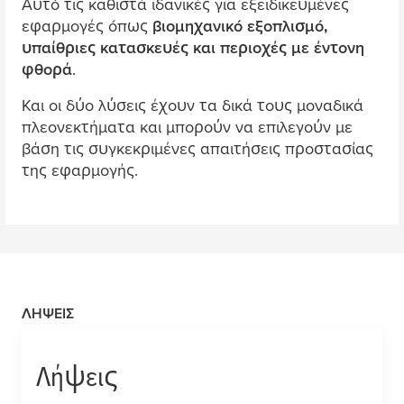
Αυτό τις καθιστά ιδανικές για εξειδικευ
μ
ένες
εφαρ
μ
ογές όπως
βιο
μ
ηχανικό εξοπλισ
μ
ό,
υπαίθριες κατασκευές και περιοχές
μ
ε έντονη
φθορά
.
Και οι δύο λύσεις έχουν τα δικά τους
μ
οναδικά
πλεονεκτή
μ
ατα και
μ
πορούν να επιλεγούν
μ
ε
βάση τις συγκεκρι
μ
ένες απαιτήσεις προστασίας
της εφαρ
μ
ογής.
ΛΉΨΕΙΣ
Λήψεις