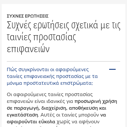
ΣΥΧΝΈΣ ΕΡΩΤΉΣΕΙΣ
Συχνές ερωτήσεις σχετικά με τις
ταινίες προστασίας
επιφανειών
Πώς συγκρίνονται οι αφαιρού
μ
ενες
ταινίες επιφανειακής προστασίας
μ
ε τα
μ
όνι
μ
α προστατευτικά επιστρώ
μ
ατα;
Οι αφαιρού
μ
ενες ταινίες προστασίας
επιφανειών είναι ιδανικές για
προσωρινή χρήση
σε παραγωγή, διαχείριση, αποθήκευση και
εγκατάσταση
. Αυτές οι ταινίες
μ
πορούν
να
αφαιρούνται εύκολα
χωρίς να αφήνουν