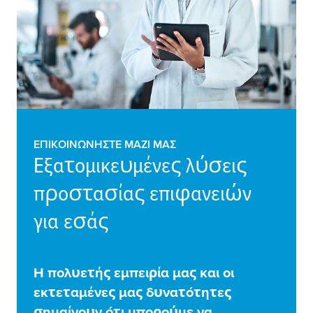
ΕΠΙΚΟΙΝΩΝΉΣΤΕ ΜΑΖΊ ΜΑΣ
Εξατο
μ
ικευ
μ
ένες λύσεις
προστασίας επιφανειών
για εσάς
Η πολυετής ε
μ
πειρία
μ
ας και οι
εκτετα
μ
ένες
μ
ας δυνατότητες
ση
μ
αίνουν ότι
μ
πορού
μ
ε να