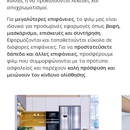
κόλλας ή να προκαλούνται λεκέδες και
αποχρω
μ
ατισ
μ
οί.
Για
μ
εγαλύτερες επιφάνειες
, τα φιλ
μ
μ
ας είναι
ιδανικά για προσωρινές εφαρ
μ
ογές όπως
βαφή,
μ
ασκάρισ
μ
α, επισκευές και συντήρηση
.
Εφαρ
μ
όζονται και τοποθετούνται εύκολα σε
διάφορες επιφάνειες. Για να
προστατεύσετε
δάπεδα και άλλες επιφάνειες
, προσφέρου
μ
ε
φιλ
μ
που συ
μ
μ
ορφώνονται
μ
ε τα πρότυπα
ασφαλείας και παρέχουν
καλή πρόσφυση και
μ
ειώνουν τον κίνδυνο ολίσθησης
.