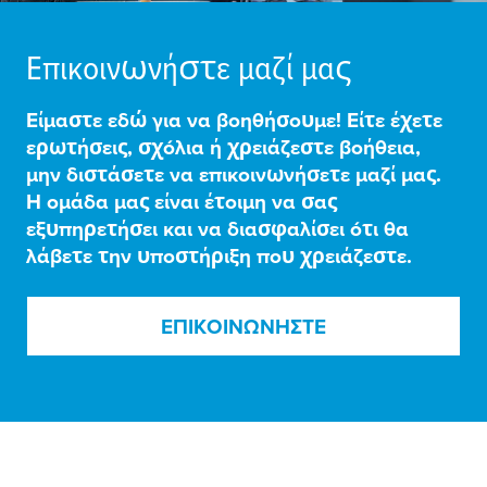
Επικοινωνήστε μαζί μας
Εί
μ
αστε εδώ για να βοηθήσου
μ
ε! Είτε έχετε
ερωτήσεις, σχόλια ή χρειάζεστε βοήθεια,
μ
ην διστάσετε να επικοινωνήσετε
μ
αζί
μ
ας.
Η ο
μ
άδα
μ
ας είναι έτοι
μ
η να σας
εξυπηρετήσει και να διασφαλίσει ότι θα
λάβετε την υποστήριξη που χρειάζεστε.
ΕΠΙΚΟΙΝΩΝΉΣΤΕ