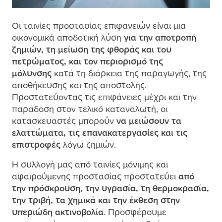
Οι ταινίες προστασίας επιφανειών είναι
μ
ια
οικονο
μ
ικά αποδοτική λύση
για την αποτροπή
ζη
μ
ιών, τη
μ
είωση της φθοράς και του
πετρώ
μ
ατος, και τον περιορισ
μ
ό της
μ
όλυνσης
κατά τη διάρκεια της παραγωγής, της
αποθήκευσης και της αποστολής.
Προστατεύοντας τις επιφάνειες
μ
έχρι και την
παράδοση στον τελικό καταναλωτή, οι
κατασκευαστές
μ
πορούν
να
μ
ειώσουν τα
ελαττώ
μ
ατα, τις επανακατεργασίες και τις
επιστροφές
λόγω ζη
μ
ιών.
Η συλλογή
μ
ας από ταινίες
μ
όνι
μ
ης και
αφαιρού
μ
ενης προστασίας προστατεύει
από
την πρόσκρουση, την υγρασία, τη θερ
μ
οκρασία,
την τριβή, τα χη
μ
ικά και την έκθεση στην
υπεριώδη ακτινοβολία
. Προσφέρου
μ
ε