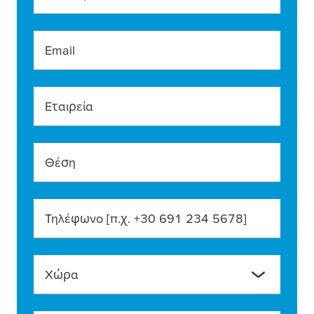
Email
Εταιρεία
Θέση
Τηλέφωνο [π.χ. +30 691 234 5678]
Χώρα