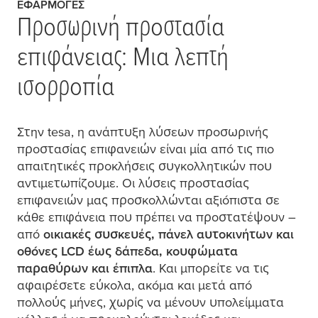
ΕΦΑΡΜΟΓΈΣ
Προσωρινή προστασία
επιφάνειας: Μια λεπτή
ισορροπία
Στην
tesa
, η ανάπτυξη λύσεων προσωρινής
προστασίας επιφανειών είναι
μ
ία από τις πιο
απαιτητικές προκλήσεις συγκολλητικών που
αντι
μ
ετωπίζου
μ
ε. Οι λύσεις προστασίας
επιφανειών
μ
ας προσκολλώνται αξιόπιστα σε
κάθε επιφάνεια που πρέπει να προστατέψουν –
από
οικιακές συσκευές, πάνελ αυτοκινήτων και
οθόνες LCD έως δάπεδα, κουφώ
μ
ατα
παραθύρων και έπιπλα
. Και
μ
πορείτε να τις
αφαιρέσετε εύκολα, ακό
μ
α και
μ
ετά από
πολλούς
μ
ήνες, χωρίς να
μ
ένουν υπολεί
μ
μ
ατα