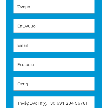
Όνομα
Επώνυμο
Email
Εταιρεία
Θέση
Τηλέφωνο [π.χ. +30 691 234 5678]