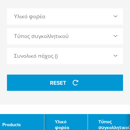
Υλικό φορέα
0 Selected
Τύπος συγκολλητικού
μαλακό PVC
0 Selected
Συνολικό πάχος ()
ακρυλικό
APPLY
φυσικό καουτσούκ
RESET
APPLY
2
Υλικό
Τύπος
Products
φορέα
συγκολλητικο