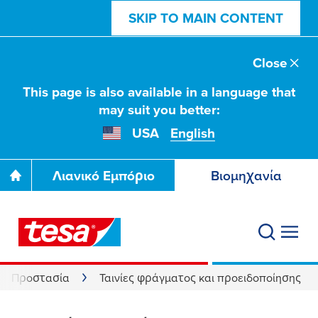
SKIP TO MAIN CONTENT
Close
This page is also available in a language that
may suit you better:
USA
English
Λιανικό Εμπόριο
Βιομηχανία
Προστασία
Ταινίες φράγματος και προειδοποίησης