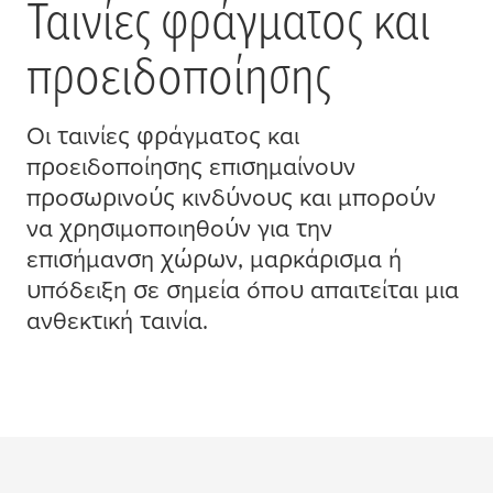
Ταινίες φράγ
μ
ατος και
προειδοποίησης
Οι ταινίες φράγ
μ
ατος και
προειδοποίησης επιση
μ
αίνουν
προσωρινούς κινδύνους και
μ
πορούν
να χρησι
μ
οποιηθούν για την
επισή
μ
ανση χώρων,
μ
αρκάρισ
μ
α ή
υπόδειξη σε ση
μ
εία όπου απαιτείται
μ
ια
ανθεκτική ταινία.