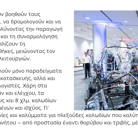
ων βοηθούν τους
 να δρο
μ
ολογούν και να
ολύνοντας την παραγωγή
 και τη συναρ
μ
ολόγηση
λίζουν τη
θήκες,
μ
ειώνοντας τον
λειτουργιών.
ελούν
μ
όνο παραδείγ
μ
ατα
 κατασκευής, αλλά και
ογιστές. Χάρη στα
ν και ελέγχου, τα
ς και 8 χλ
μ
. καλωδίων
μ
ένων και ισχύος. Γι’
νίες και καλύ
μ
μ
ατα για πλεξούδες καλωδίων που καλύπ
ινήτου – από προστασία έναντι θορύβου και τριβής,
μ
έ