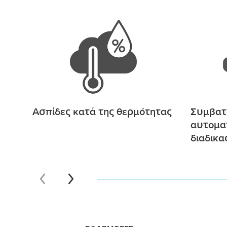
Ασπίδες κατά της θερ
μ
ότητας
Συ
μ
βα
αυτο
μ
α
διαδικα