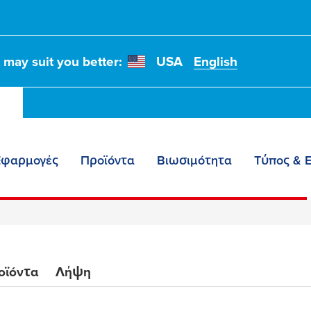
ς αυτοκινήτων
t may suit you better:
USA
English
τοποίηση και
α
Εφαρμογές
Προϊόντα
Βιωσιμότητα
Τύπος & 
οϊόντα
Λήψη