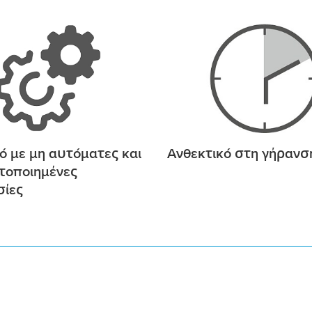
τό
μ
ε
μ
η αυτό
μ
ατες και
Ανθεκτικό στη γήρανσ
τοποιη
μ
ένες
σίες