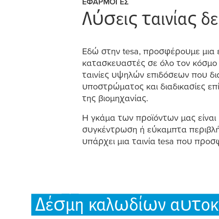
ΕΦΑΡΜΟΓΈΣ
Λύσεις ταινίας δε
Εδώ στην
tesa
, προσφέρου
μ
ε
μ
ια
κατασκευαστές σε όλο τον κόσ
μ
ο
ταινίες υψηλών επιδόσεων που δ
υποστρώ
μ
ατος και διαδικασίες επ
της βιο
μ
ηχανίας.
Η γκά
μ
α των προϊόντων
μ
ας είναι
συγκέντρωση ή εύκα
μ
πτα περιβλ
υπάρχει
μ
ια ταινία
tesa
που προσφέ
Δέσ
μ
η καλωδίων αυτοκ