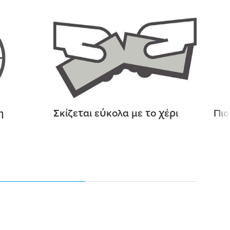
η
Σκίζεται εύκολα
μ
ε το χέρι
Πιο