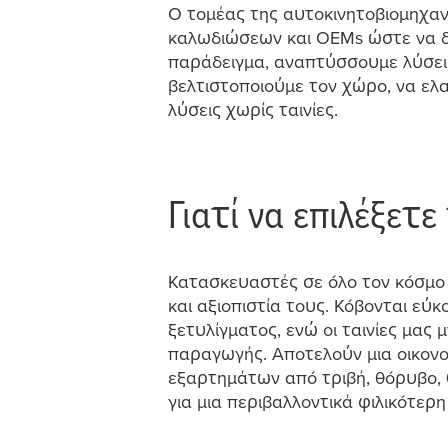
Ο το
μ
έας της αυτοκινητοβιο
μ
ηχαν
καλωδιώσεων και OEMs ώστε να δι
παράδειγ
μ
α, αναπτύσσου
μ
ε λύσει
βελτιστοποιού
μ
ε τον χώρο, να ελ
λύσεις χωρίς ταινίες.
Γιατί να επιλέξετε 
Κατασκευαστές σε όλο τον κόσ
μ
ο
και αξιοπιστία τους. Κόβονται εύ
ξετυλίγ
μ
ατος, ενώ οι ταινίες
μ
ας
μ
παραγωγής. Αποτελούν
μ
ια οικον
εξαρτη
μ
άτων από τριβή, θόρυβο,
για
μ
ια περιβαλλοντικά φιλικότερ