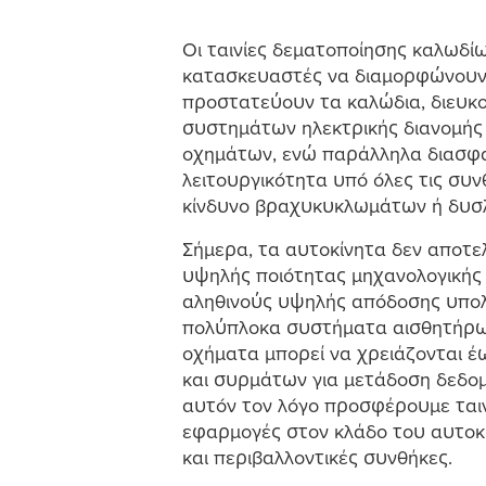
Οι ταινίες δε
μ
ατοποίησης καλωδί
κατασκευαστές να δια
μ
ορφώνουν,
προστατεύουν τα καλώδια, διευκ
συστη
μ
άτων ηλεκτρικής διανο
μ
ής
οχη
μ
άτων, ενώ παράλληλα διασφα
λειτουργικότητα υπό όλες τις συν
κίνδυνο βραχυκυκλω
μ
άτων ή δυσ
Σή
μ
ερα, τα αυτοκίνητα δεν αποτ
υψηλής ποιότητας
μ
ηχανολογικής
αληθινούς υψηλής απόδοσης υπολ
πολύπλοκα συστή
μ
ατα αισθητήρω
οχή
μ
ατα
μ
πορεί να χρειάζονται έω
και συρ
μ
άτων για
μ
ετάδοση δεδο
αυτόν τον λόγο προσφέρου
μ
ε ται
εφαρ
μ
ογές στον κλάδο του αυτοκ
και περιβαλλοντικές συνθήκες.