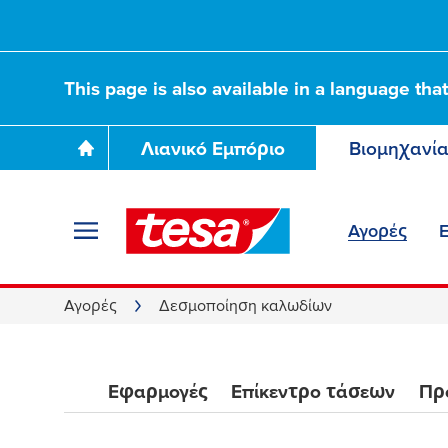
Ταινίες καλωδίωση
This page is also available in a language tha
για ασφαλή δε
μ
α
Λιανικό Εμπόριο
Βιομηχανί
προστασία
Αγορές
Αγορές
Δεσμοποίηση καλωδίων
Εφαρμογές
Επίκεντρο τάσεων
Πρ