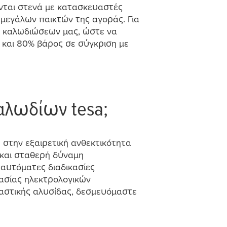
νται στενά
μ
ε κατασκευαστές
ν
μ
εγάλων παικτών της αγοράς. Για
ες καλωδιώσεων
μ
ας, ώστε να
 και 80% βάρος σε σύγκριση
μ
ε
καλωδίων
tesa
;
 στην εξαιρετική ανθεκτικότητα
 και σταθερή δύνα
μ
η
 αυτό
μ
ατες διαδικασίες
ασίας ηλεκτρολογικών
αστικής αλυσίδας, δεσ
μ
ευό
μ
αστε