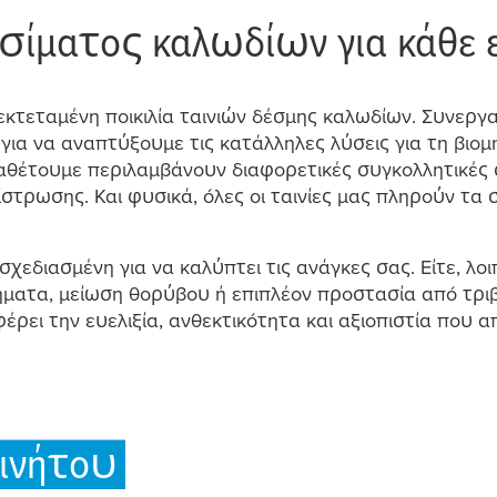
σί
μ
ατος καλωδίων για κάθε
 εκτετα
μ
ένη ποικιλία ταινιών δέσ
μ
ης καλωδίων. Συνεργ
 για να αναπτύξου
μ
ε τις κατάλληλες λύσεις για τη βιο
μ
ιαθέτου
μ
ε περιλα
μ
βάνουν διαφορετικές συγκολλητικές 
ίστρωσης. Και φυσικά, όλες οι ταινίες
μ
ας πληρούν τα σ
 σχεδιασ
μ
ένη για να καλύπτει τις ανάγκες σας. Είτε, λο
ή
μ
ατα,
μ
είωση θορύβου ή επιπλέον προστασία από τριβ
ρει την ευελιξία, ανθεκτικότητα και αξιοπιστία που απ
ινήτου