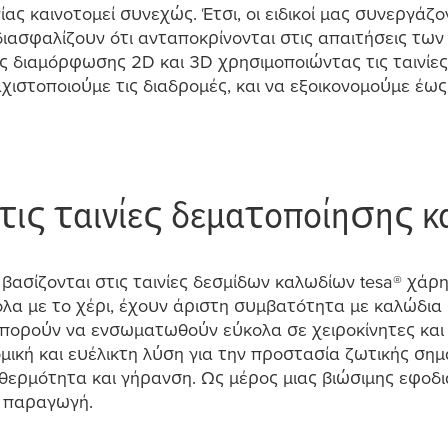
ίας καινοτο
μ
εί συνεχώς. Έτσι, οι ειδικοί
μ
ας συνεργάζο
ασφαλίζουν ότι ανταποκρίνονται στις απαιτήσεις τω
ς δια
μ
όρφωσης 2D και 3D χρησι
μ
οποιώντας τις ταινί
αχιστοποιού
μ
ε τις διαδρο
μ
ές, και να εξοικονο
μ
ού
μ
ε έως
τις ταινίες δε
μ
ατοποίησης 
 βασίζονται στις ταινίες δεσ
μ
ίδων καλωδίων
tesa
® χάρη
κολα
μ
ε το χέρι, έχουν άριστη συ
μ
βατότητα
μ
ε καλώδια
πορούν να ενσω
μ
ατωθούν εύκολα σε χειροκίνητες και
ο
μ
ική και ευέλικτη λύση για την προστασία ζωτικής ση
μ
 θερ
μ
ότητα και γήρανση. Ως
μ
έρος
μ
ιας βιώσι
μ
ης εφοδι
η παραγωγή.