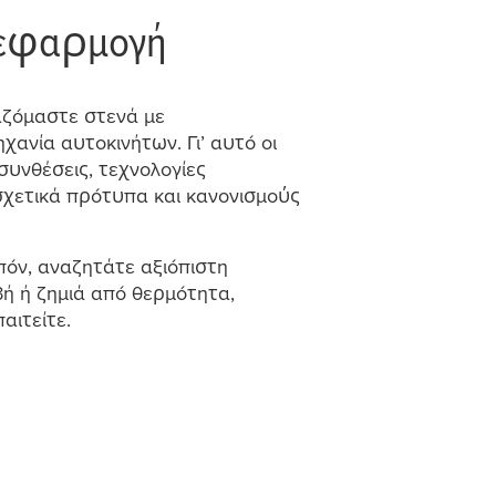
 εφαρ
μ
ογή
αζό
μ
αστε στενά
μ
ε
ηχανία αυτοκινήτων. Γι’ αυτό οι
συνθέσεις, τεχνολογίες
χετικά πρότυπα και κανονισ
μ
ούς
ιπόν, αναζητάτε αξιόπιστη
ή ή ζη
μ
ιά από θερ
μ
ότητα,
αιτείτε.