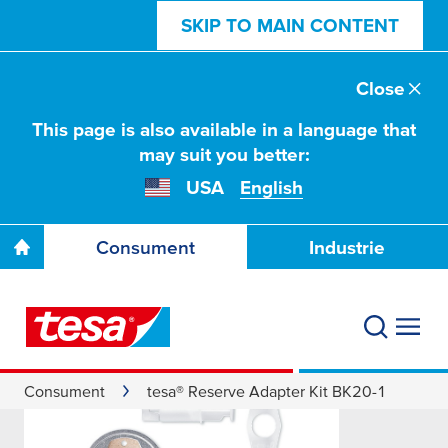
SKIP TO MAIN CONTENT
Close
This page is also available in a language that
may suit you better:
USA
English
Consument
Industrie
Consument
tesa® Reserve Adapter Kit BK20-1