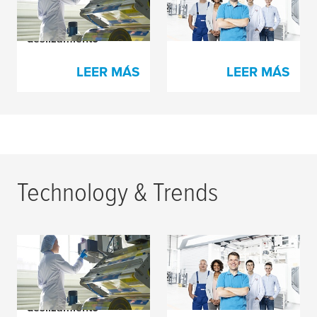
empalmar fácilmente
Cada Impresora Feliz
films de alto
deslizamiento
LEER MÁS
LEER MÁS
Technology & Trends
Así es como podés
El Secreto Detrás de
empalmar fácilmente
Cada Impresora Feliz
films de alto
deslizamiento