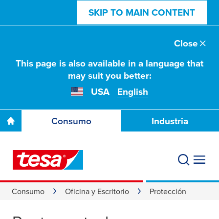
SKIP TO MAIN CONTENT
Close
This page is also available in a language that
may suit you better:
USA
English
Consumo
Industria
Consumo
Oficina y Escritorio
Protección