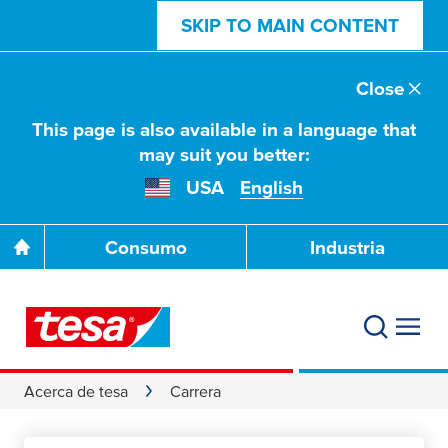
SKIP TO MAIN CONTENT
Close
This page is also available in a language that
may suit you better:
USA
English
Consumo
Industria
Acerca de tesa
Carrera