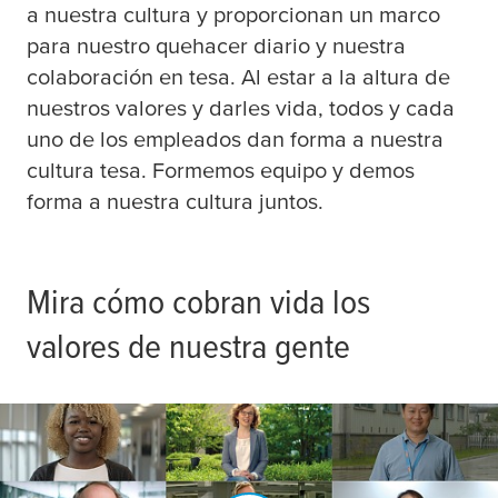
a nuestra cultura y proporcionan un marco
Sparta - tesa Plant Sparta (7)
Sostenibilidad (1)
para nuestro quehacer diario y nuestra
Suzhou - tesa Site Suzhou (1)
Tecnología de la información (3)
colaboración en
tesa
. Al estar a la altura de
nuestros valores y darles vida, todos y cada
Suzhou - tesa tape (Shanghai) Co., Ltd. (1)
uno de los empleados dan forma a nuestra
cultura
tesa
. Formemos equipo y demos
forma a nuestra cultura juntos.
Mira cómo cobran vida los
valores de nuestra gente