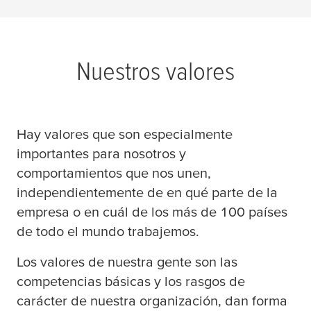
Estados Unidos (8)
Denver CO (1)
Manager & Specialist (4)
Cadena de suministro (2)
India (2)
Germany, Hessen, Frankfurt am Main (1)
Prácticas (12)
Contabilidad & Control (9)
Nuestros valores
Italia (2)
Hai Phong - tesa Site Haiphong Co., Ltd (1)
Profesionales (44)
Desarrollo empresarial (2)
Polonia (1)
Hamburg - Headquarter tesa SE (37)
Formación profesional (16)
Hay valores que son especialmente
Vietnam (2)
Hamburg - tesa Werk Hamburg GmbH (23)
Gestión de instalaciones (2)
importantes para nosotros y
Hanoi - tesa Vietnam Limited (1)
Gestión de la calidad (1)
comportamientos que nos unen,
Offenburg - tesa Werk Offenburg GmbH (12)
Ingeniería de Procesos (12)
independientemente de en qué parte de la
empresa o en cuál de los más de 100 países
Poznań - tesa tape Sp. z o.o. (1)
Investigación y desarrollo (15)
de todo el mundo trabajemos.
Praha - tesa tape s.r.o. (3)
Marketing y comunicaciones (5)
Los valores de nuestra gente son las
Seoul - tesa tape Korea Ltd. (1)
Producción (12)
competencias básicas y los rasgos de
carácter de nuestra organización, dan forma
Shanghai - tesa tape (Shanghai) Co., Ltd. (3)
Servicio al Cliente (17)