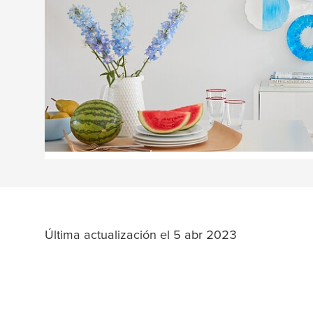
suelta. Si no se le ocurren ideas creativas pa
encontrará fácilmente proyectos inspiradore
diferentes espacios del hogar: un collage en 
estante para las especies - casi todo es posib
añadirán nuevos consejos y trucos constante
colección!
Última actualización el 5 abr 2023