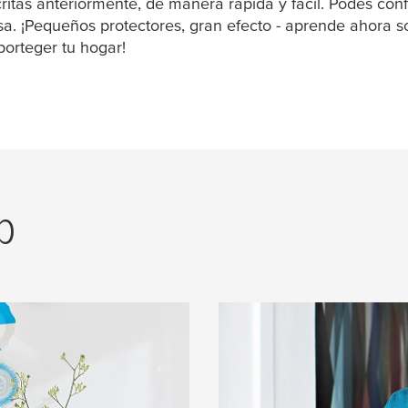
ritas anteriormente, de manera rápida y fácil. Podés con
sa
. ¡Pequeños protectores, gran efecto - aprende ahora s
porteger tu hogar!
p
Ayuda y Soporte
implementar
En esta área podés enc
imaginación rienda
con el “paso a paso” y 