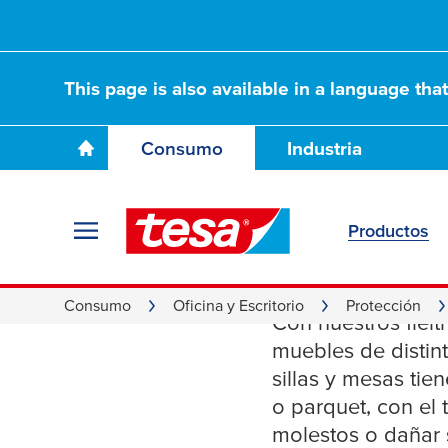
This page is also available in a language tha
Consumo
Industria
Productos
Fieltros
Consumo
Oficina y Escritorio
Protección
Con nuestros fielt
muebles de distin
sillas y mesas ti
o parquet, con el 
molestos o dañar s