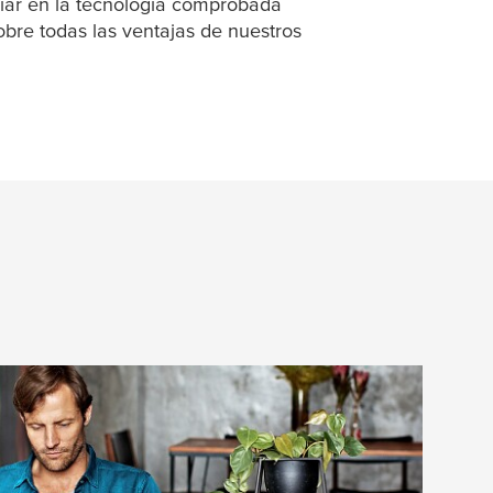
fiar en la tecnología comprobada
obre todas las ventajas de nuestros
ontrar las “preguntas más frecuentes”, videos
guías de nuestros productos. Si todavía tenés