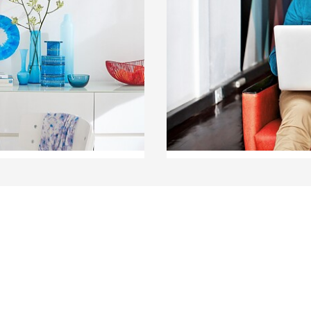
ra decorar, aquí
preguntas, por favor us
s para implementar en
inferior de la página o 
la pared, un nido o un
le. ¡Y lo mejor es que se
mente a nuestra
LEER MÁS