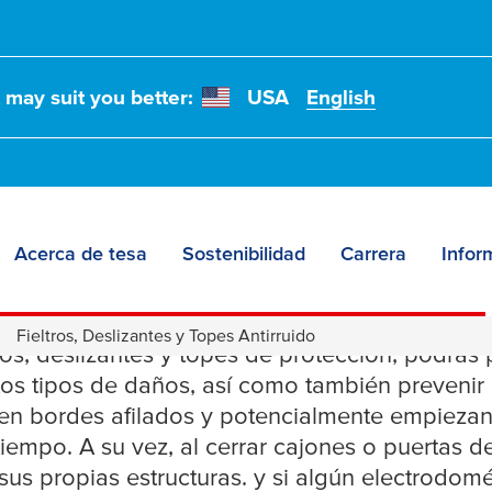
t may suit you better:
USA
English
Acerca de tesa
Sostenibilidad
Carrera
Infor
, Deslizantes y Topes
Fieltros, Deslizantes y Topes Antirruido
ros, deslizantes y topes de protección, podrás 
tos tipos de daños, así como también prevenir
enen bordes afilados y potencialmente empiezan
tiempo. A su vez, al cerrar cajones o puertas 
us propias estructuras. y si algún electrodomé