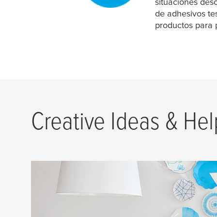
situaciones desc
de adhesivos
te
productos para 
Creative Ideas & Hel
DIY Magazine
Con nuestras soluciones adhesivas, puedes 
innumerables ideas ar
tesa
nales y darle a tu 