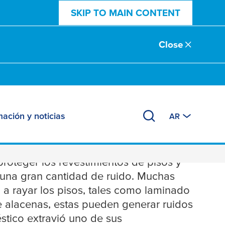
SKIP TO MAIN CONTENT
Close
mación y noticias
AR
 Antirruido
proteger los revestimientos de pisos y
 una gran cantidad de ruido. Muchas
 a rayar los pisos, tales como laminado
de alacenas, estas pueden generar ruidos
stico extravió uno de sus