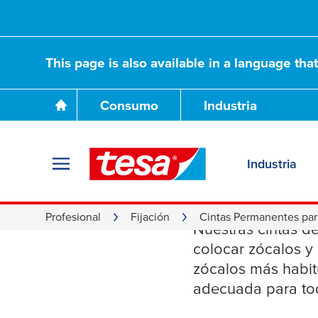
This page is also available in a language tha
Consumo
Industria
Industria
Cintas 
Profesional
Fijación
Cintas Permanentes par
Nuestras cintas d
colocar zócalos y
zócalos más habitu
adecuada para to