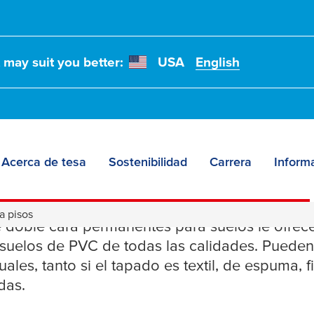
t may suit you better:
USA
English
Acerca de tesa
Sostenibilidad
Carrera
Informa
Permanentes para su
a pisos
e doble cara permanentes para suelos le ofrece
 suelos de PVC de todas las calidades. Pueden 
ales, tanto si el tapado es textil, de espuma, f
das.