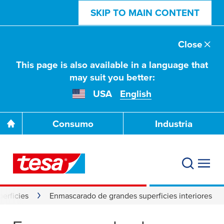
SKIP TO MAIN CONTENT
Close
This page is also available in a language that
may suit you better:
USA
English
Consumo
Industria
erficies
Enmascarado de grandes superficies interiores