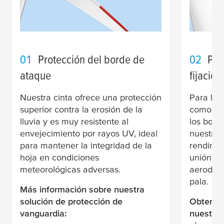
01
Protección del borde de
02
Peg
ataque
fijación
Nuestra cinta ofrece una protección
Para las
superior contra la erosión de la
como los
lluvia y es muy resistente al
los bord
envejecimiento por rayos UV, ideal
nuestras
para mantener la integridad de la
rendimie
hoja en condiciones
unión fi
meteorológicas adversas.
aerodiná
pala.
Más información sobre nuestra
solución de protección de
Obtenga
vanguardia:
nuestras