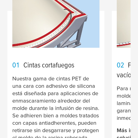
01
Cintas cortafuegos
02
Fij
vacío
Nuestra gama de cintas PET de
una cara con adhesivo de silicona
Para man
está diseñada para aplicaciones de
molde du
enmascaramiento alrededor del
laminaci
molde durante la infusión de resina.
garantiz
Se adhieren bien a moldes tratados
inmediat
con capas antiadherentes, pueden
retirarse sin desgarrarse y protegen
Más info
el molde de la resina rebosada.
solución