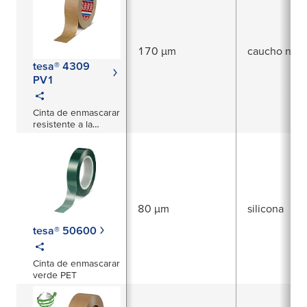
170 µm
caucho natu
tesa® 4309
PV1
Cinta de enmascarar
resistente a la
temperatura para
pintura en spray con
secado en horno
posterior hasta 120
°C
80 µm
silicona
tesa® 50600
Cinta de enmascarar
verde PET