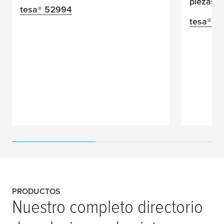
piezas de
tesa
® 52994
tesa
® A
PRODUCTOS
Nuestro completo directorio