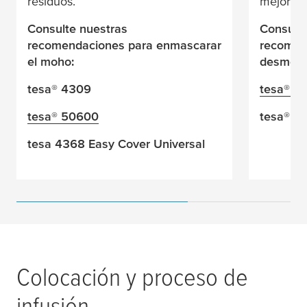
residuos.
mejorand
Consulte nuestras
Consulte
recomendaciones para enmascarar
recomen
el moho:
desmold
tesa
® 4309
tesa
® 4
tesa
® 50600
tesa
® 4
tesa
4368 Easy Cover Universal
Colocación y proceso de
infusión