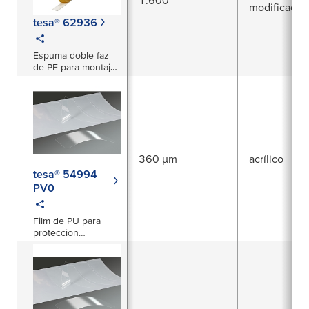
modificado
tesa® 62936
Espuma doble faz
de PE para montaje
en la industria de la
construcción
360 µm
acrílico
tesa® 54994
PV0
Film de PU para
proteccion
permanente de
superficies
exteriores