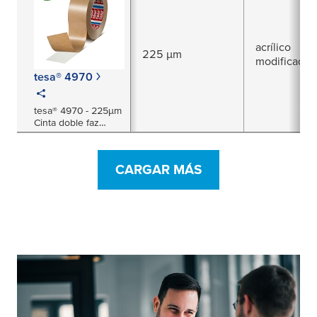
acrílico
225 µm
modificado
tesa® 4970
tesa® 4970 - 225µm
Cinta doble faz
fílmica de alta
adhesión
CARGAR MÁS