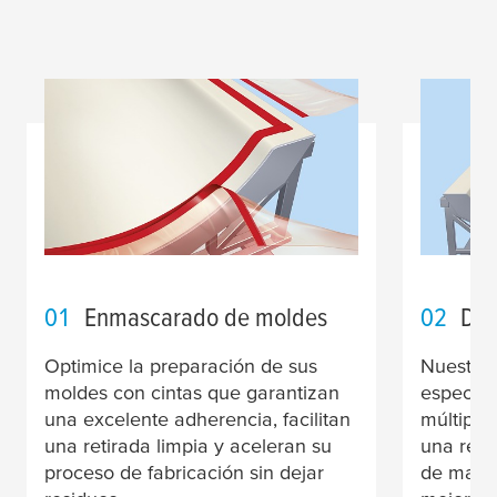
01
Enmascarado de moldes
02
De
Optimice la preparación de sus
Nuestras
moldes con cintas que garantizan
especial
una excelente adherencia, facilitan
múltiple
una retirada limpia y aceleran su
una reti
proceso de fabricación sin dejar
de manip