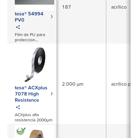
187
acrílico
tesa® 54994
PV0
Film de PU para
proteccion
permanente de
superficies
exteriores
2.000 µm
acrílico puro
tesa® ACXplus
7078 High
Resistance
ACXplus alta
resistencia 2000µm