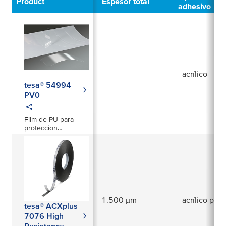
Product
Espesor total
adhesivo
acrílico
tesa® 54994
PV0
Film de PU para
proteccion
permanente de
superficies
exteriores
1.500 µm
acrílico puro
tesa® ACXplus
7076 High
Resistance