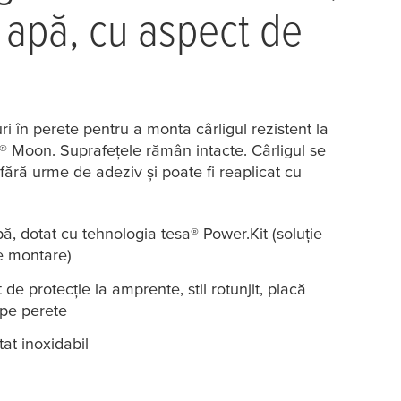
a apă, cu aspect de
i în perete pentru a monta cârligul rezistent la
® Moon. Suprafețele rămân intacte. Cârligul se
fără urme de adeziv și poate fi reaplicat cu
apă, dotat cu tehnologia
tesa
® Power.Kit (soluție
e montare)
 de protecție la amprente, stil rotunjit, placă
 pe perete
tat inoxidabil