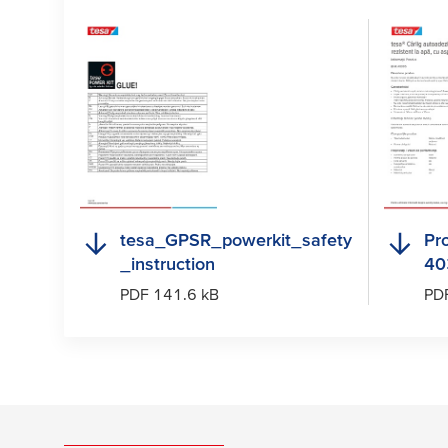
tesa
_GPSR_powerkit_safety
Pr
_instruction
40
PDF 141.6 kB
PD