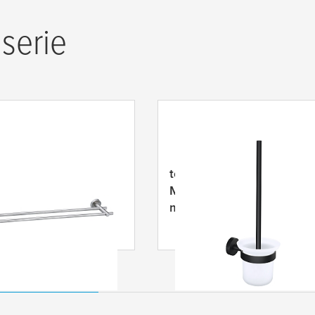
serie
uport autoadeziv
tesa
® Suport cu perie WC
entru prosoape,
MOON Negru, autoadeziv
aspect de inox
metal vopsit în câmp
electrostatic