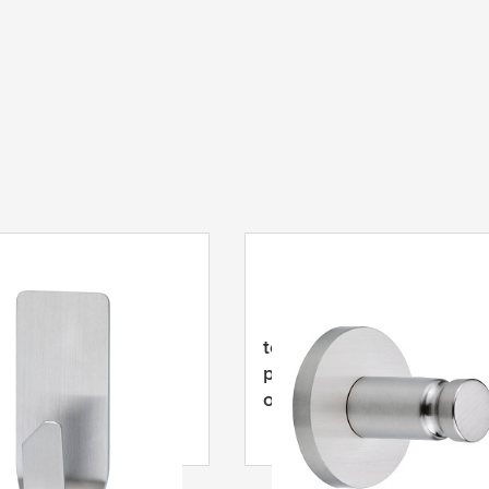
owerstrips Carlig
tesa
® MOON Cârlig pentr
ezistent la apă
prosoape, autoadeziv, din
oțel inoxidabil