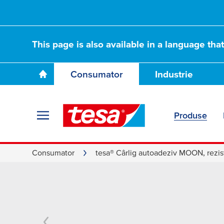
This page is also available in a language tha
Consumator
Industrie
Produse
Consumator
tesa® Cârlig autoadeziv MOON, rezist