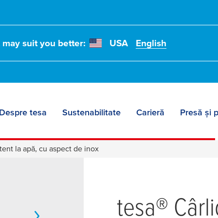
t may suit you better:
USA
English
Despre tesa
Sustenabilitate
Carieră
Presă și 
ent la apă, cu aspect de inox
tesa
® Cârl