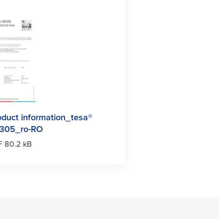
oduct information_
tesa
®
305_ro-RO
F 80.2 kB