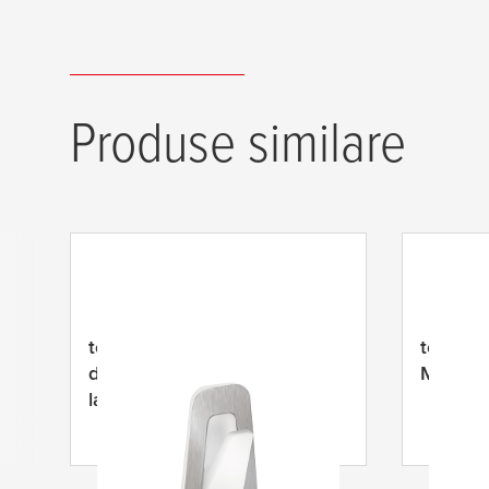
Produse similare
tesa
® Powerstrips Cârlig mic
tesa
® P
din metal și plastic, rezistent
Metal r
la apă