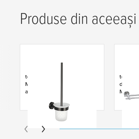
Produse din aceeași 
tesa
® Perie de WC din grafit
tesa
® S
MOON, autoadezivă,
dublu p
acoperită cu PVD metalic
MOON, 