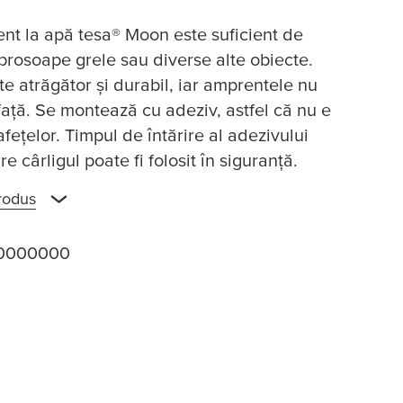
tent la apă
tesa
® Moon este suficient de
 prosoape grele sau diverse alte obiecte.
e atrăgător și durabil, iar amprentele nu
față. Se montează cu adeziv, astfel că nu e
ețelor. Timpul de întărire al adezivului
 cârligul poate fi folosit în siguranță.
rodus
0000000