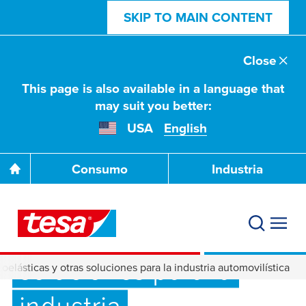
SKIP TO MAIN CONTENT
Close
This page is also available in a language that
may suit you better:
USA
English
Consumo
Industria
Cintas adhesivas
viscoelásticas y otras
soluciones para la
oelásticas y otras soluciones para la industria automovilística