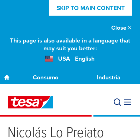
SKIP TO MAIN CONTENT
Close
This page is also available in a language that
may suit you better:
USA
English
Consumo
Industria
Nicolás Lo Preiato