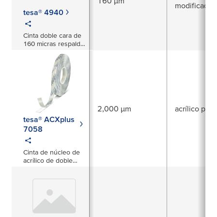
160 µm
modificado
tesa® 4940
Cinta doble cara de
160 micras respaldo
papel no tejido
2,000 µm
acrílico puro
tesa® ACXplus
7058
Cinta de núcleo de
acrílico de doble
cara de 2000 µm