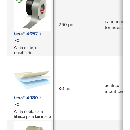
caucho natu
290 µm
termoestabl
tesa® 4657
Cinta de tejido
recubierto
resistenete a la
temperatura
acrílico
80 µm
modificado
tesa® 4980
Cinta doble cara
fílmica para laminado