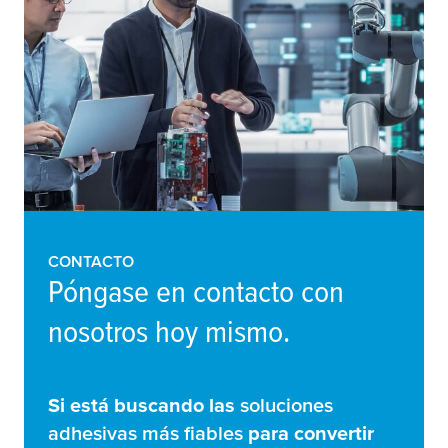
CONTACTO
Póngase en contacto con
nosotros hoy mismo.
Si está buscando las
soluciones
adhesivas más fiables
para convertir