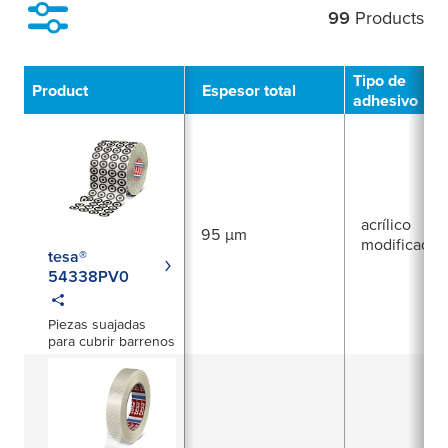
99
Products
Filter
Tipo de
Product
Espesor total
adhesivo
acrílico
95 µm
modificado
tesa®
54338PV0
Piezas suajadas
para cubrir barrenos