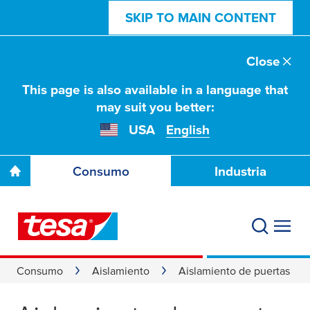
SKIP TO MAIN CONTENT
Close
This page is also available in a language that
may suit you better:
USA
English
Consumo
Industria
Consumo
Aislamiento
Aislamiento de puertas