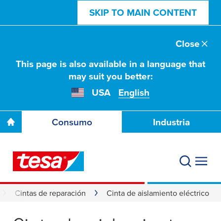
SKIP TO MAIN CONTENT
Close
This page is also available in a language that
may suit you better:
USA
English
Consumo
Industria
Cintas de reparación
Cinta de aislamiento eléctrico