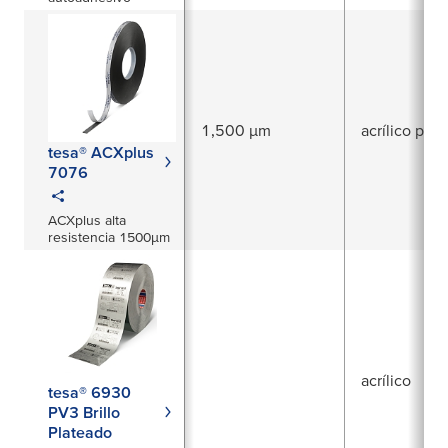
1,500 µm
acrílico puro
tesa® ACXplus
7076
ACXplus alta
resistencia 1500µm
acrílico
tesa® 6930
PV3 Brillo
Plateado