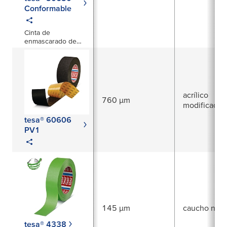
Conformable
Cinta de
enmascarado de
poliéster y silicona
azul
acrílico
760 µm
modificado
tesa® 60606
PV1
145 µm
caucho natu
tesa® 4338