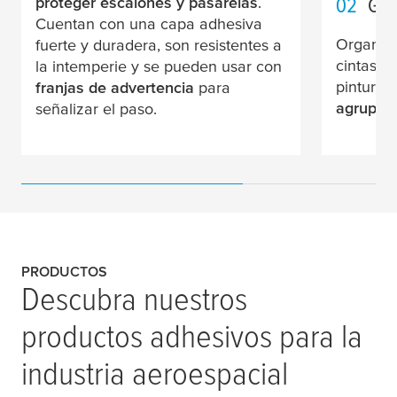
02
Ges
proteger escalones y pasarelas
.
Cuentan con una capa adhesiva
Organice
fuerte y duradera, son resistentes a
cintas a
la intemperie y se pueden usar con
pintura.
franjas de advertencia
para
agruparl
señalizar el paso.
PRODUCTOS
Descubra nuestros
productos adhesivos para la
industria aeroespacial