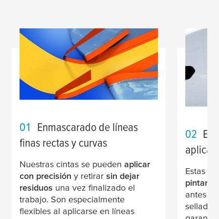
01
Enmascarado de líneas
02
Enm
finas rectas y curvas
aplicac
Nuestras cintas se pueden
aplicar
Estas ci
con precisión
y retirar
sin dejar
pintar a
residuos
una vez finalizado el
antes de
trabajo. Son especialmente
sellado
flexibles al aplicarse en líneas
garantiz