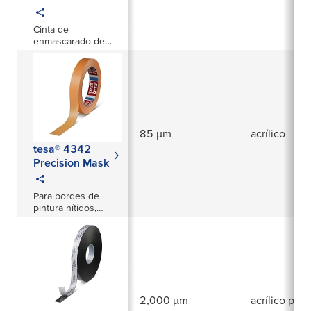
Cinta de
enmascarado de
alto rendimiento
hasta 120 °C
85 µm
acrílico
tesa® 4342
Precision Mask
Para bordes de
pintura nítidos,
limpios y planos
2,000 µm
acrílico puro