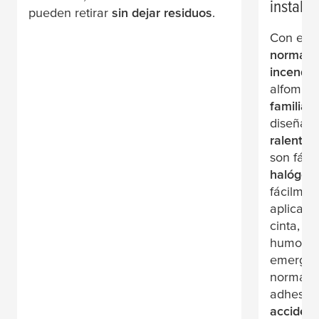
instala
pueden retirar
sin dejar residuos
.
Con ello
normativ
incendio
alfombr
familia
t
diseñad
ralentiz
son fácil
halógen
fácilmen
aplicació
cinta, re
humo y e
emergenc
normativ
adhesiv
accident