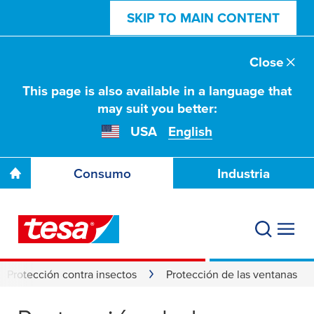
SKIP TO MAIN CONTENT
Close
This page is also available in a language that
may suit you better:
USA
English
Consumo
Industria
Protección contra insectos
Protección de las ventanas