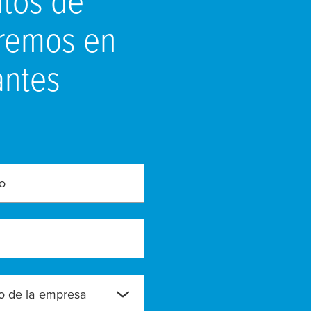
dremos en
antes
o
 de la empresa