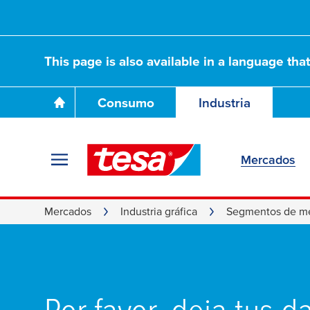
This page is also available in a language tha
Consumo
Industria
Mercados
Mercados
Industria gráfica
Segmentos de m
Por favor, deja tus d