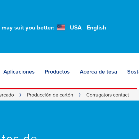
t may suit you better:
USA
English
Aplicaciones
Productos
Acerca de tesa
Sost
ercado
Producción de cartón
Corrugators contact
atos de