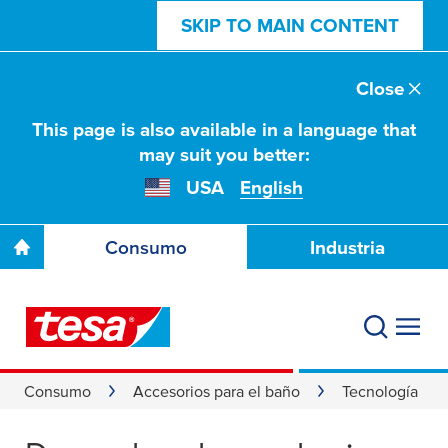
SKIP TO MAIN CONTENT
Close
This page is also available in a language that
may suit you better:
USA
English
Consumo
Industria
Consumo
Accesorios para el baño
Tecnología