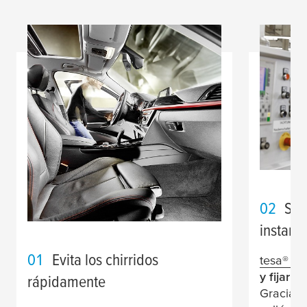
02
Sol
instant
01
Evita los chirridos
tesa
® 5
y fijar 
rápidamente
Gracias 