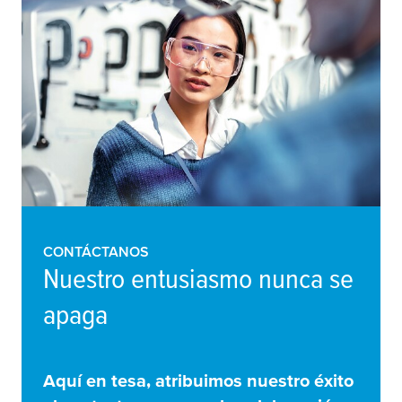
CONTÁCTANOS
Nuestro entusiasmo nunca se
apaga
Aquí en
tesa
, atribuimos nuestro éxito