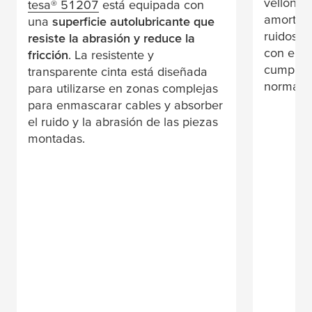
vellón y
tesa
® 51207
está equipada con
amortigu
una
superficie autolubricante que
ruidos d
resiste la abrasión y reduce la
con emis
fricción
. La resistente y
cumple c
transparente cinta está diseñada
norma E
para utilizarse en zonas complejas
para enmascarar cables y absorber
el ruido y la abrasión de las piezas
montadas.