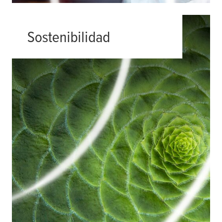
Sostenibilidad
En
tesa
, estamos comprometidos en
crear soluciones adhesivas
sostenibles para la industria de
electrodomésticos. Descubra cómo
podemos ayudar a su empresa a
alcanzar sus objetivos de
sostenibilidad.
Leer más