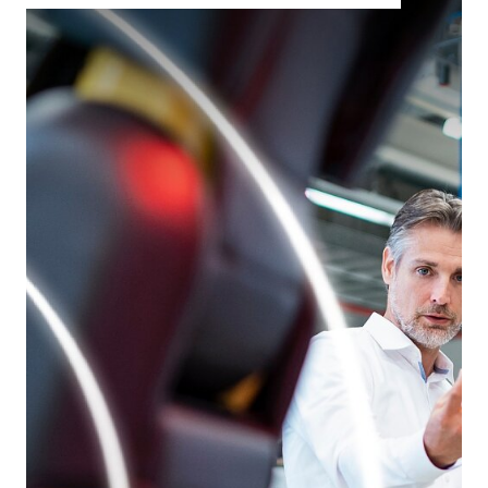
Cada proyecto es único y en
tesa
estamos comprometidos en ofrecer
soluciones adhesivas a medida para
sus necesidades. Conozca más sobre
nuestra oferta de asociación.
Leer más