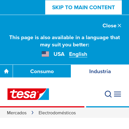
SKIP TO MAIN CONTENT
Close
This page is also available in a language that
may suit you better:
USA
English
Consumo
Industria
Mercados
Electrodomésticos