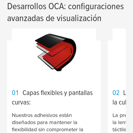
Desarrollos OCA: configuraciones
avanzadas de visualización
01
Capas flexibles y pantallas
02
Lam
curvas:
la cubie
Nuestros adhesivos están
La preci
diseñados para mantener la
la lente 
flexibilidad sin comprometer la
táctiles