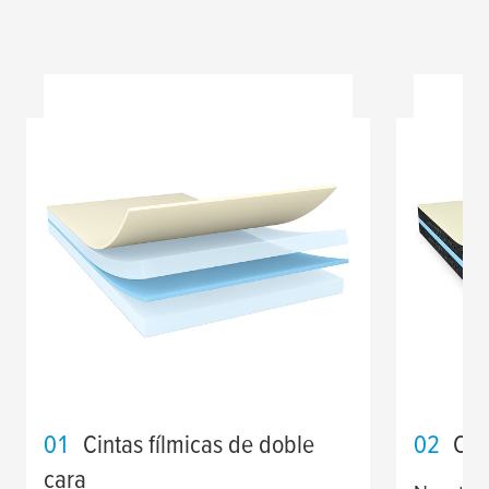
01
Cintas fílmicas de doble
02
Cin
cara