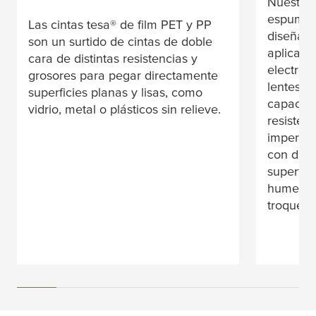
Nuestra 
espuma a
Las cintas
tesa
® de film PET y PP
diseñada
son un surtido de cintas de doble
aplicacio
cara de distintas resistencias y
electrón
grosores para pegar directamente
lentes. 
superficies planas y lisas, como
capacida
vidrio, metal o plásticos sin relieve.
resisten
impermea
con dife
superfic
humectab
troquelab