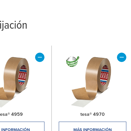
cinas
ijación
tesa® 4959
tesa® 4970
 INFORMACIÓN
MÁS INFORMACIÓN