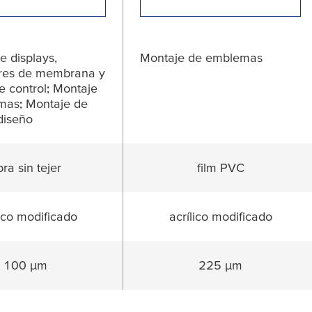
e displays,
Montaje de emblemas
ores de membrana y
e control; Montaje
mas; Montaje de
diseño
bra sin tejer
film PVC
lico modificado
acrílico modificado
100 µm
225 µm