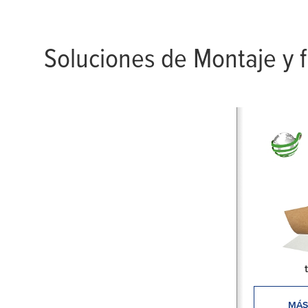
para hornos y co
Soluciones de Montaje y f
MÁS