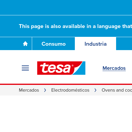
This page is also available in a language tha
Consumo
Industria
Mercados
Mercados
Electrodomésticos
Ovens and co
Soluciones adhes