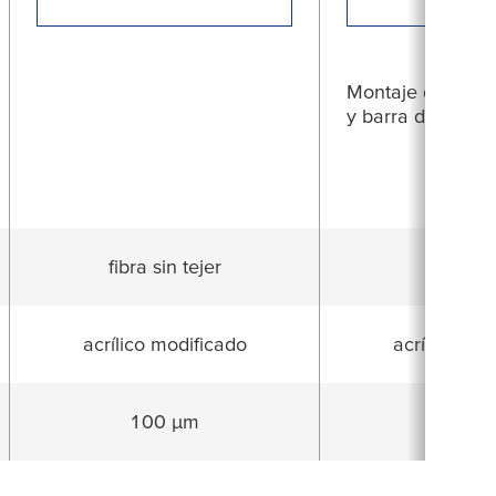
Montaje de piez
y barra de refue
fibra sin tejer
espuma
acrílico modificado
acrílico mod
100 µm
1,100 