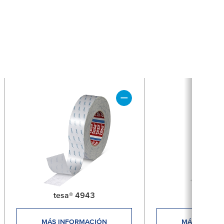
tesa® 4943
tesa® 4
MÁS INFORMACIÓN
MÁS INFOR