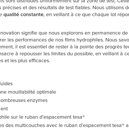
tifs sont distribués uniformément sur la zone de test. Cette
s précises et des résultats de test fiables. Nous utilisons 
de
qualité constante
, en veillant à ce que chaque lot ré
nnovation signifie que nous explorons en permanence de
rer les performances de nos films hydrophiles. Nous sa
dement, il est essentiel de rester à la pointe des progrès
cre à repousser les limites du possible, en veillant à ce
 et les plus efficaces.
fluides
ne mouillabilité optimale
 nombreuses enzymes
ment
phile sur le ruban d’espacement
tesa
®
ées des multicouches avec le ruban d’espacement
tesa
® a