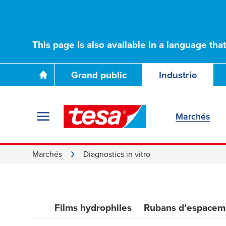
This page is also available in a language tha
Grand public
Industrie
Marchés
Marchés
Diagnostics in vitro
Films hydrophiles
Rubans d’espacem